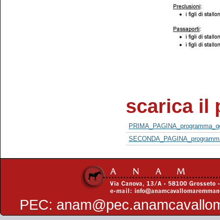
scarica i
PRIMA_PAGINA_programma_gene
SECONDA_PAGINA_programma_g
PEC:
anam@pec.anamcavallo