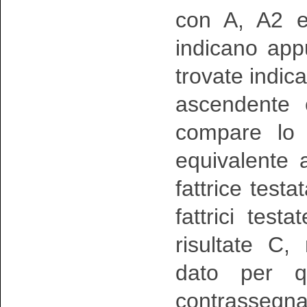
con A, A2 e
indicano app
trovate indic
ascendente 
compare lo 
equivalente a
fattrice test
fattrici testa
risultate C
dato per qu
contrassegn