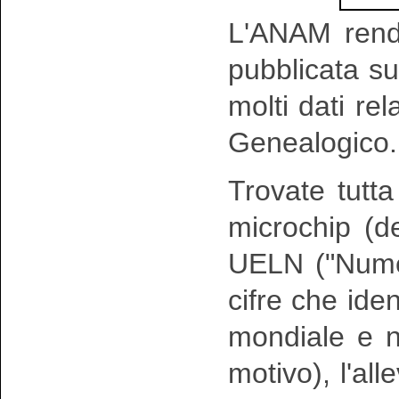
L'ANAM rende
pubblicata su
molti dati rela
Genealogico.
Trovate tutt
microchip (d
UELN (
"Nume
cifre che iden
mondiale e n
motivo)
, l'al