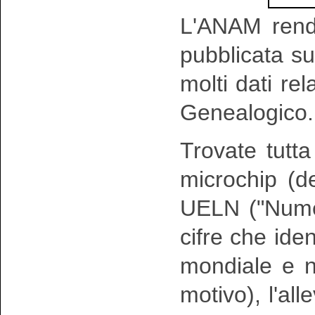
L'ANAM rende
pubblicata su
molti dati rela
Genealogico.
Trovate tutt
microchip (d
UELN (
"Nume
cifre che iden
mondiale e n
motivo)
, l'al