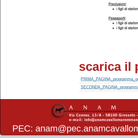
scarica i
PRIMA_PAGINA_programma_gene
SECONDA_PAGINA_programma_g
PEC:
anam@pec.anamcavallo