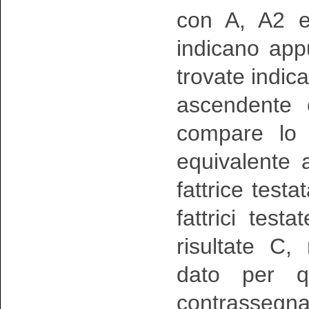
con A, A2 e
indicano app
trovate indic
ascendente 
compare lo 
equivalente a
fattrice test
fattrici testa
risultate C
dato per qu
contrassegn