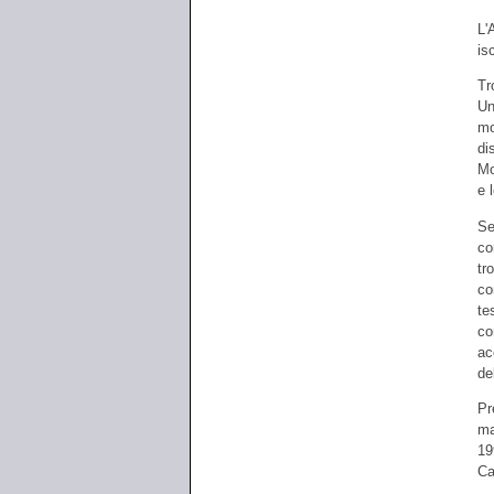
L'
is
Tr
Un
mo
di
Mo
e 
Se
co
tr
co
te
co
ac
de
Pr
ma
19
Ca