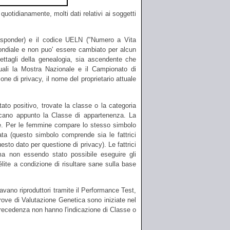
uotidianamente, molti dati relativi ai soggetti
nsponder) e il codice UELN (
"Numero a Vita
mondiale e non puo' essere cambiato per alcun
i dettagli della genealogia, sia ascendente che
uali la Mostra Nazionale e il Campionato di
e di privacy, il nome del proprietario attuale
ato positivo, trovate la classe o la categoria
dicano appunto la Classe di appartenenza. La
te. Per le femmine compare lo stesso simbolo
stata (questo simbolo comprende sia le fattrici
uesto dato per questione di privacy). Le fattrici
ma non essendo stato possibile eseguire gli
'élite a condizione di risultare sane sulla base
vano riproduttori tramite il Performance Test,
rove di Valutazione Genetica sono iniziate nel
 precedenza non hanno l'indicazione di Classe o