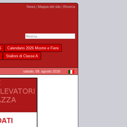
News
|
Mappa del sito
|
Ricerca
6
Calendario 2026 Mostre e Fiere
Stalloni di Classe A
sabato, 08. agosto 2026