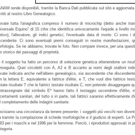
ANAM rende disponibili, tramite la Banca Dati pubblicata sul sito e aggiornata q
critti al nostro Libro Genealogico.
ovate tutta l'anagrafica compreso il numero di microchip (detto anche tra
iversale Equino" di 15 cifre che identifica univocamente l'equide a livello 
tivo)
, l'allevatore, gli indici genetici, l'eventuale data di morte. Ci sono 
scendente. Ci sono eventuali premi conseguiti in nostre manifestazioni, q
rfologia. Se ne abbiamo, trovate le foto. Non compare invece, per una question
lo storico dei passaggi di proprietà.
 il soggetto ha fatto un percorso di selezione genetica ottenendone un risult
nseguita. Quei circoletti con A, A2 e B accanto ai nomi degli stalloni in
ovate indicata anche nell'albero genealogico, sia ascendente che discenden
n la lettera E, equivalente a fattrice d'élite, e T, che vuol dire fattrice te
state risultate T che le fattrici testate risultate C, non potendo disaggregare q
ntrassegnate dal simbolo E* hanno fatto il testaggio uscendone d'élite, 
certamenti sanitari, del tutto o in parte, tali fattrici saranno effettivamente d
l completamento delle indagini sanitarie.
ecisiamo una circostanza da tenere presente: i soggetti più vecchi non diventa
 tramite la compilazione di schede morfologiche e il giudizio di esperti. Le P
93 per i maschi e nel 1996 per le femmine. Perciò, i riproduttori approvati in
tegoria.