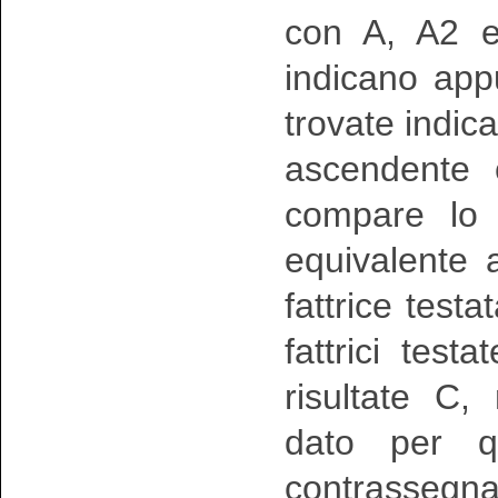
con A, A2 e
indicano app
trovate indic
ascendente 
compare lo 
equivalente a
fattrice test
fattrici testa
risultate C
dato per qu
contrassegn