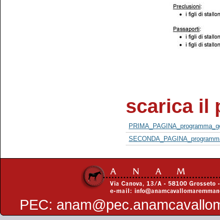
scarica i
PRIMA_PAGINA_programma_gene
SECONDA_PAGINA_programma_g
PEC:
anam@pec.anamcavallo