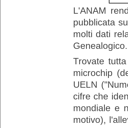
L'ANAM rende
pubblicata su
molti dati rela
Genealogico.
Trovate tutt
microchip (d
UELN (
"Nume
cifre che iden
mondiale e n
motivo)
, l'al