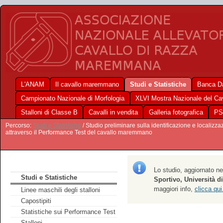
L'ANAM
Il cavallo maremmano
Studi e Statistiche
Banca Da
Campionato Nazionale di Morfologia
XLVI Mostra Nazionale del C
Stalloni di Classe B
Cavalli in vendita
Galleria fotografica
PS
Percorso:
Studi e Statistiche
/ Studio preliminare sulla identificazione e localizza
attraverso il Performance Test del cavallo maremmano
Lo studio, aggiornato nel
Studi e Statistiche
Sportivo, Università di
maggiori info,
clicca qui
Linee maschili degli stalloni
Capostipiti
Statistiche sui Performance Test
Stalloni