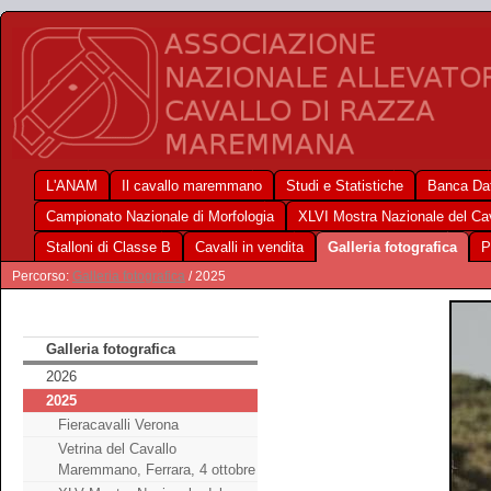
L'ANAM
Il cavallo maremmano
Studi e Statistiche
Banca Dat
Campionato Nazionale di Morfologia
XLVI Mostra Nazionale del C
Stalloni di Classe B
Cavalli in vendita
Galleria fotografica
P
Percorso:
Galleria fotografica
/ 2025
Galleria fotografica
2026
2025
Fieracavalli Verona
Vetrina del Cavallo
Maremmano, Ferrara, 4 ottobre