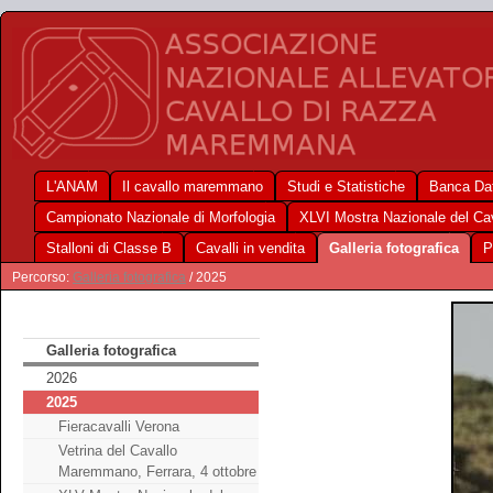
L'ANAM
Il cavallo maremmano
Studi e Statistiche
Banca Dat
Campionato Nazionale di Morfologia
XLVI Mostra Nazionale del C
Stalloni di Classe B
Cavalli in vendita
Galleria fotografica
P
Percorso:
Galleria fotografica
/ 2025
Galleria fotografica
2026
2025
Fieracavalli Verona
Vetrina del Cavallo
Maremmano, Ferrara, 4 ottobre