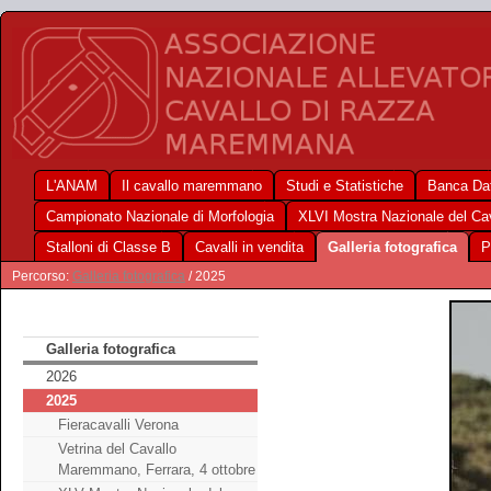
L'ANAM
Il cavallo maremmano
Studi e Statistiche
Banca Dat
Campionato Nazionale di Morfologia
XLVI Mostra Nazionale del C
Stalloni di Classe B
Cavalli in vendita
Galleria fotografica
P
Percorso:
Galleria fotografica
/ 2025
Galleria fotografica
2026
2025
Fieracavalli Verona
Vetrina del Cavallo
Maremmano, Ferrara, 4 ottobre