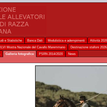
udi e Statistiche
Banca Dati
Modulistica e adempimenti
Attività 202
XLVI Mostra Nazionale del Cavallo Maremmano
Destinazione stalloni 2026
a
Galleria fotografica
PSRN 2014/2020
News