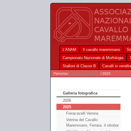
L'ANAM
Il cavallo maremmano
St
Campionato Nazionale di Morfologia
Stalloni di Classe B
Cavalli in vendit
Percorso:
Galleria fotografica
/ 2025
Galleria fotografica
2026
2025
Fieracavalli Verona
Vetrina del Cavallo
Maremmano, Ferrara, 4 ottobre