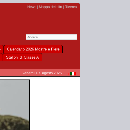
News
|
Mappa del sito
|
Ricerca
6
Calendario 2026 Mostre e Fiere
Stalloni di Classe A
venerdì, 07. agosto 2026