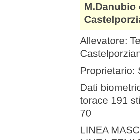
M.Danubio 
Castelporz
Allevatore: T
Castelporzia
Proprietario: 
Dati biometri
torace 191 st
70
LINEA MASCH