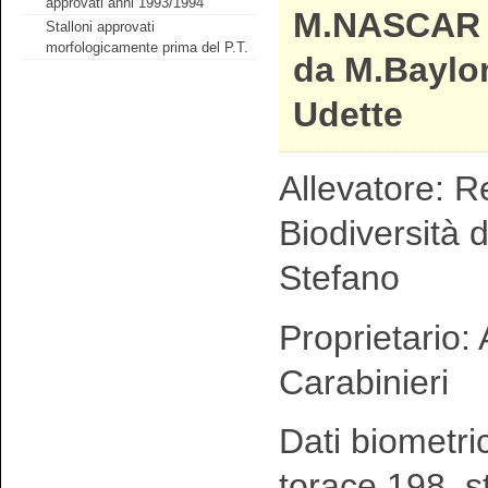
approvati anni 1993/1994
M.NASCAR
Stalloni approvati
morfologicamente prima del P.T.
da M.Baylo
Udette
Allevatore: R
Biodiversità 
Stefano
Proprietario:
Carabinieri
Dati biometri
torace 198 s