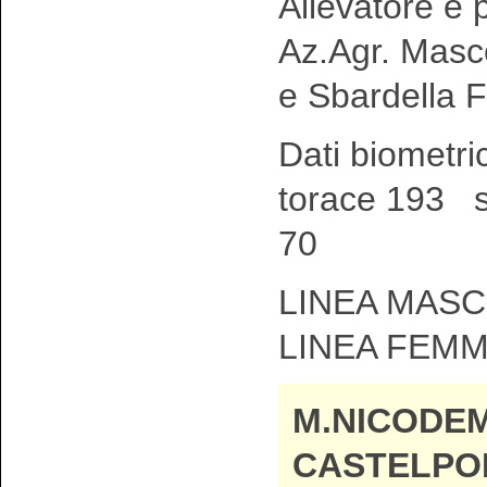
Allevatore e p
Az.Agr. Masce
e Sbardella F
Dati biometri
torace 193 s
70
LINEA MASC
LINEA FEMM
M.NICODEM
CASTELPO