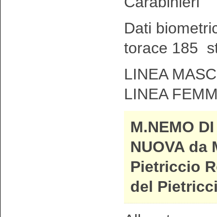
Carabinieri
Dati biometri
torace 185 s
LINEA MASCH
LINEA FEMM
M.NEMO DI
NUOVA da M
Pietriccio 
del Pietric