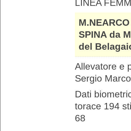
LINEA FEMM
M.NEARCO 
SPINA da M
del Belagai
Allevatore e p
Sergio Marco
Dati biometri
torace 194 st
68