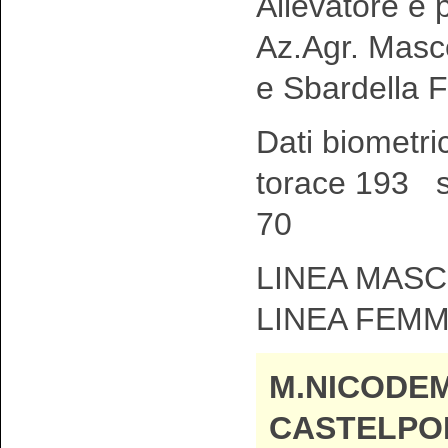
Allevatore e p
Az.Agr. Masce
e Sbardella F
Dati biometri
torace 193 s
70
LINEA MASC
LINEA FEMM
M.NICODEM
CASTELPO