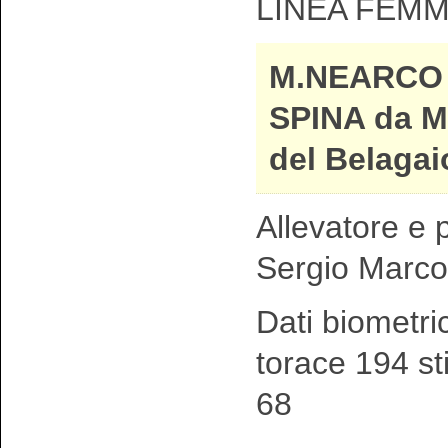
LINEA FEMM
M.NEARCO 
SPINA da M
del Belagai
Allevatore e p
Sergio Marco
Dati biometri
torace 194 st
68