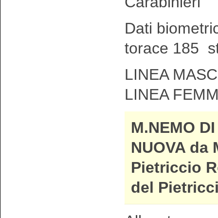
Carabinieri
Dati biometri
torace 185 s
LINEA MASCH
LINEA FEMM
M.NEMO DI
NUOVA da M
Pietriccio 
del Pietric