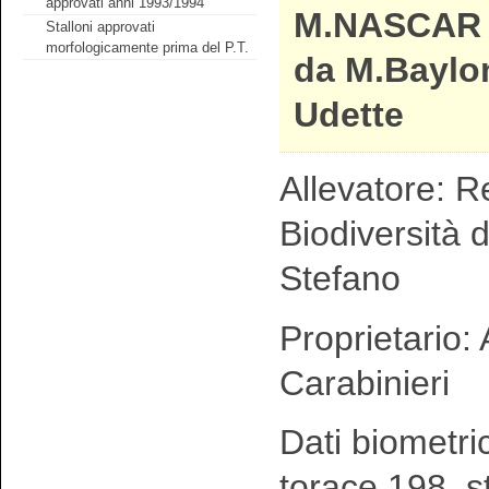
approvati anni 1993/1994
M.NASCAR
Stalloni approvati
morfologicamente prima del P.T.
da M.Baylo
Udette
Allevatore: R
Biodiversità 
Stefano
Proprietario:
Carabinieri
Dati biometri
torace 198 s