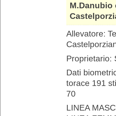
M.Danubio 
Castelporz
Allevatore: T
Castelporzia
Proprietario: 
Dati biometri
torace 191 st
70
LINEA MASCH