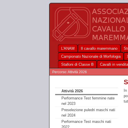
L'ANAM
Il cavallo maremmano
St
Campionato Nazionale di Morfologia
Stalloni di Classe B
Cavalli in vendit
Percorso: Attività 2026
S
In
Attività 2026
po
Performance Test femmine nate
tu
nel 2023
Preselezione puledri maschi nati
nel 2024
Performance Test maschi nati
2022