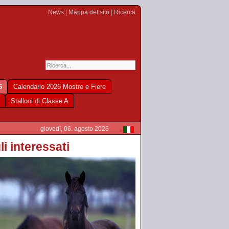
News
|
Mappa del sito
|
Ricerca
6
Calendario 2026 Mostre e Fiere
Stalloni di Classe A
giovedì, 06. agosto 2026
li interessati