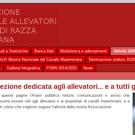
udi e Statistiche
Banca Dati
Modulistica e adempimenti
Attività 202
XLVI Mostra Nazionale del Cavallo Maremmano
Destinazione stalloni 2026
a
Galleria fotografica
PSRN 2014/2020
News
ezione dedicata agli allevatori... e a tutti g
 queste pagine l'Anam pubblica notizie, comunicazioni e avvisi che
ssono essere utili agli allevatori e ai proprietari di cavalli maremmani, e a
tti coloro che vogliono seguire l'attività della nostra Associazione.