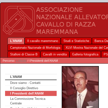
L'ANAM
Il cavallo maremmano
Studi e Statistiche
Banca Da
Campionato Nazionale di Morfologia
XLVI Mostra Nazionale del C
Stalloni di Classe B
Cavalli in vendita
Galleria fotografica
PS
Percorso:
L'ANAM
/ I Presidenti dell'ANAM
L'ANAM
Dove siamo - Contatti
Il Consiglio Direttivo
I Presidenti dell'ANAM
La Commissione Tecnica
Centrale