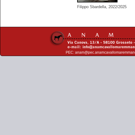
Filippo Sbardella, 2022/2025
PEC:
anam@pec.anamcavallomaremman