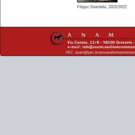
Filippo Sbardella, 2022/2025
PEC:
anam@pec.anamcavallomaremman