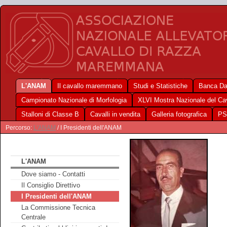
L'ANAM
Il cavallo maremmano
Studi e Statistiche
Banca Da
Campionato Nazionale di Morfologia
XLVI Mostra Nazionale del C
Stalloni di Classe B
Cavalli in vendita
Galleria fotografica
PS
Percorso:
L'ANAM
/ I Presidenti dell'ANAM
L'ANAM
Dove siamo - Contatti
Il Consiglio Direttivo
I Presidenti dell'ANAM
La Commissione Tecnica
Centrale