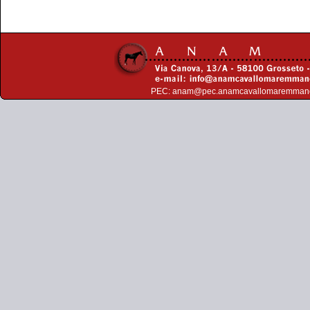
PEC:
anam@pec.anamcavallomaremman