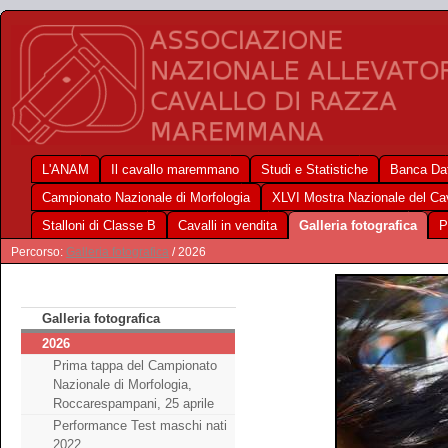
L'ANAM
Il cavallo maremmano
Studi e Statistiche
Banca Dat
Campionato Nazionale di Morfologia
XLVI Mostra Nazionale del C
Stalloni di Classe B
Cavalli in vendita
Galleria fotografica
P
Percorso:
Galleria fotografica
/ 2026
Galleria fotografica
2026
Prima tappa del Campionato
Nazionale di Morfologia,
Roccarespampani, 25 aprile
Performance Test maschi nati
2022