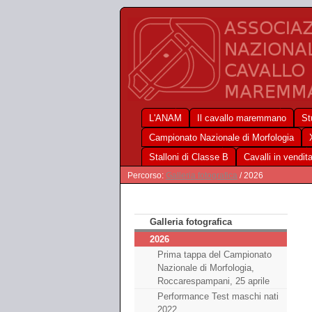
L'ANAM
Il cavallo maremmano
St
Campionato Nazionale di Morfologia
Stalloni di Classe B
Cavalli in vendit
Percorso:
Galleria fotografica
/ 2026
Galleria fotografica
2026
Prima tappa del Campionato
Nazionale di Morfologia,
Roccarespampani, 25 aprile
Performance Test maschi nati
2022