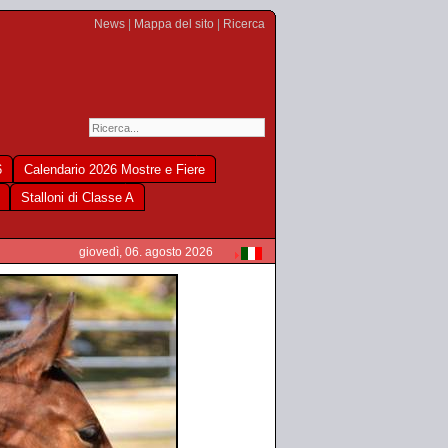
News
|
Mappa del sito
|
Ricerca
6
Calendario 2026 Mostre e Fiere
Stalloni di Classe A
giovedì, 06. agosto 2026