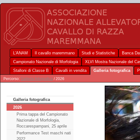
L'ANAM
Il cavallo maremmano
Studi e Statistiche
Banca Dat
Campionato Nazionale di Morfologia
XLVI Mostra Nazionale del C
Stalloni di Classe B
Cavalli in vendita
Galleria fotografica
P
Percorso:
Galleria fotografica
/ 2026
Galleria fotografica
2026
Prima tappa del Campionato
Nazionale di Morfologia,
Roccarespampani, 25 aprile
Performance Test maschi nati
2022