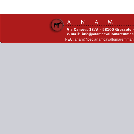
PEC:
anam@pec.anamcavallomaremman