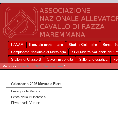
L'ANAM
Il cavallo maremmano
Studi e Statistiche
Banca Dat
Campionato Nazionale di Morfologia
XLVI Mostra Nazionale del C
Stalloni di Classe B
Cavalli in vendita
Galleria fotografica
PS
Percorso:
Calendario 2026 Mostre e Fiere
/
Calendario 2026 Mostre e Fiere
Fieragricola Verona
Festa della Butteresca
Fieracavalli Verona