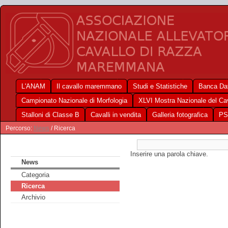
L'ANAM
Il cavallo maremmano
Studi e Statistiche
Banca Dat
Campionato Nazionale di Morfologia
XLVI Mostra Nazionale del C
Stalloni di Classe B
Cavalli in vendita
Galleria fotografica
PS
Percorso:
News
/ Ricerca
Inserire una parola chiave.
News
Categoria
Ricerca
Archivio