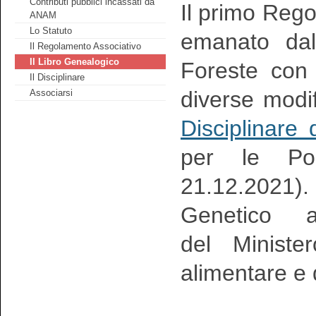
Contributi pubblici incassati da
Il primo Reg
ANAM
Lo Statuto
emanato dal 
Il Regolamento Associativo
Il Libro Genealogico
Foreste con
Il Disciplinare
diverse modif
Associarsi
Disciplinare
per le Pol
21.12.2021
Genetico a
del Minister
alimentare e 