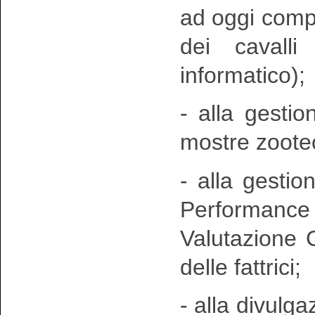
ad oggi compr
dei cavall
informatico);
- alla gestio
mostre zoote
- alla gestio
Performance t
Valutazione G
delle fattrici;
- alla divulgaz