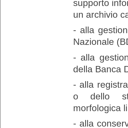
supporto inf
un archivio c
- alla gestio
Nazionale (B
- alla gesti
della Banca D
- alla registr
o dello st
morfologica l
- alla conser