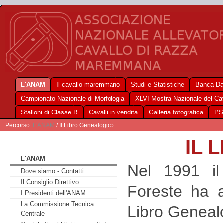
L'ANAM
Il cavallo maremmano
Studi e Statistiche
Banca Da
Campionato Nazionale di Morfologia
XLVI Mostra Nazionale del C
Stalloni di Classe B
Cavalli in vendita
Galleria fotografica
PS
Percorso:
L'ANAM
/ Il Libro Genealogico
IL 
L'ANAM
Nel 1991 il 
Dove siamo - Contatti
Il Consiglio Direttivo
Foreste ha a
I Presidenti dell'ANAM
La Commissione Tecnica
Libro Geneal
Centrale