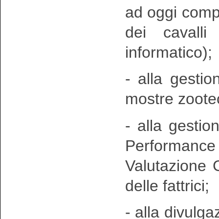
ad oggi compr
dei cavall
informatico);
- alla gestio
mostre zoote
- alla gestio
Performance t
Valutazione G
delle fattrici;
- alla divulgaz