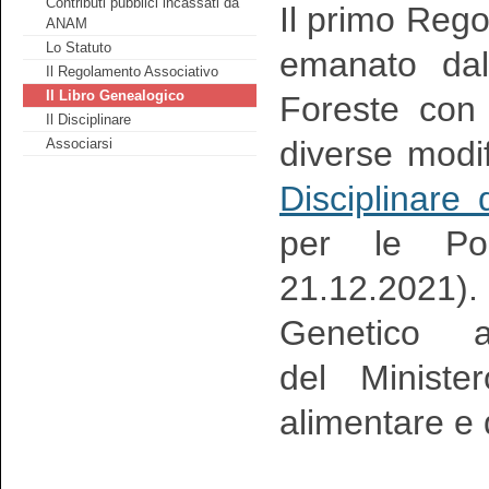
Contributi pubblici incassati da
Il primo Reg
ANAM
Lo Statuto
emanato dal 
Il Regolamento Associativo
Il Libro Genealogico
Foreste con
Il Disciplinare
diverse modif
Associarsi
Disciplinare
per le Pol
21.12.2021
Genetico a
del Minister
alimentare e 