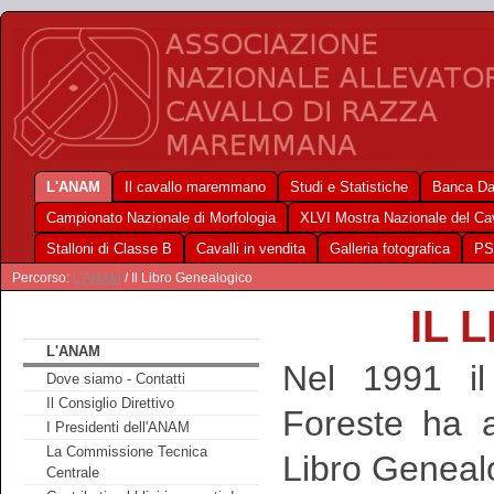
L'ANAM
Il cavallo maremmano
Studi e Statistiche
Banca Da
Campionato Nazionale di Morfologia
XLVI Mostra Nazionale del C
Stalloni di Classe B
Cavalli in vendita
Galleria fotografica
PS
Percorso:
L'ANAM
/ Il Libro Genealogico
IL 
L'ANAM
Nel 1991 il 
Dove siamo - Contatti
Il Consiglio Direttivo
Foreste ha a
I Presidenti dell'ANAM
La Commissione Tecnica
Libro Geneal
Centrale