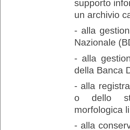
supporto inf
un archivio c
- alla gestio
Nazionale (B
- alla gesti
della Banca D
- alla registr
o dello st
morfologica l
- alla conser