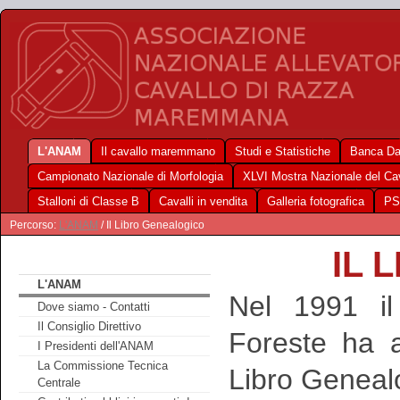
L'ANAM
Il cavallo maremmano
Studi e Statistiche
Banca Da
Campionato Nazionale di Morfologia
XLVI Mostra Nazionale del C
Stalloni di Classe B
Cavalli in vendita
Galleria fotografica
PS
Percorso:
L'ANAM
/ Il Libro Genealogico
IL 
L'ANAM
Nel 1991 il 
Dove siamo - Contatti
Il Consiglio Direttivo
Foreste ha a
I Presidenti dell'ANAM
La Commissione Tecnica
Libro Geneal
Centrale