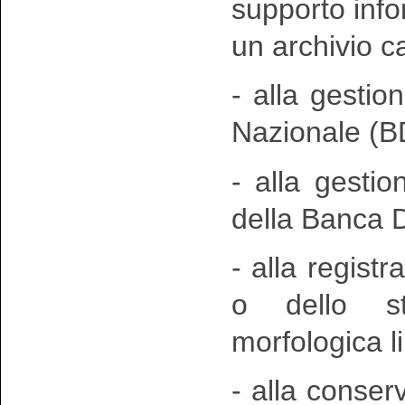
supporto inf
un archivio c
- alla gestio
Nazionale (B
- alla gesti
della Banca D
- alla registr
o dello st
morfologica l
- alla conser