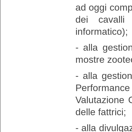
ad oggi compr
dei cavall
informatico);
- alla gestio
mostre zoote
- alla gestio
Performance t
Valutazione G
delle fattrici;
- alla divulgaz