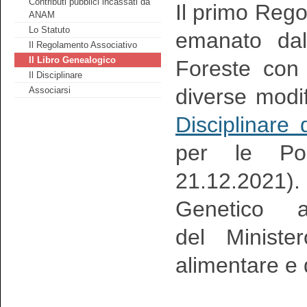
Contributi pubblici incassati da
Il primo Reg
ANAM
Lo Statuto
emanato dal 
Il Regolamento Associativo
Il Libro Genealogico
Foreste con
Il Disciplinare
diverse modif
Associarsi
Disciplinare
per le Pol
21.12.2021
Genetico a
del Minister
alimentare e 