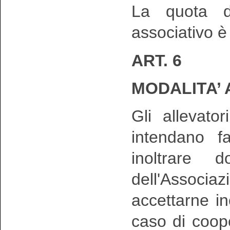
La quota di
associativo è 
ART. 6
MODALITA’
Gli allevator
intendano f
inoltrare 
dell'Assoc
accettarne i
caso di coop