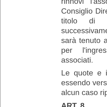
rinnovi l'as
Consiglio Dir
titolo di 
successivame
sarà tenuto 
per l'ingre
associati.
Le quote e i 
essendo vers
alcun caso ripe
ART. 8