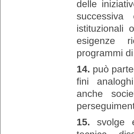
delle iniziat
successiva 
istituzionali
esigenze ri
programmi di 
14.
può partec
fini analog
anche societ
perseguimento
15.
svolge e