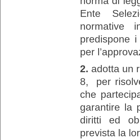
norma di legge
Ente Selezi
normative 
predispone i
per l’approva
2.
adotta un re
8, per risolv
che partecip
garantire la p
diritti ed o
prevista la l