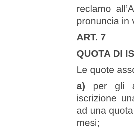
reclamo all’
pronuncia in v
ART. 7
QUOTA DI I
Le quote ass
a)
per gli as
iscrizione u
ad una quota 
mesi;