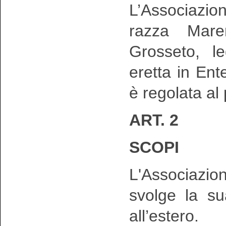
L’Associazio
razza Mar
Grosseto, le
eretta in En
è regolata al
ART. 2
SCOPI
L'Associazio
svolge la sua
all’estero.