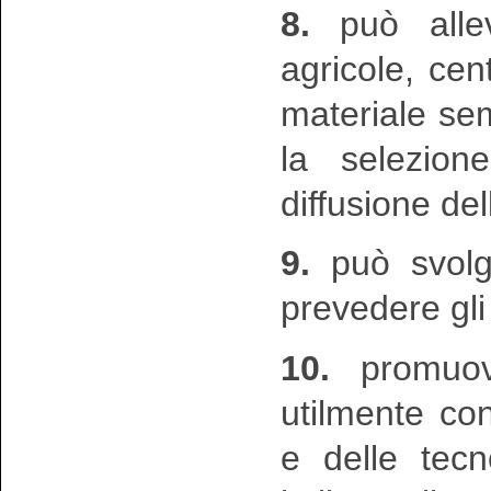
8.
può allev
agricole, cen
materiale sem
la selezion
diffusione del
9.
può svolge
prevedere gli 
10.
promuove
utilmente con
e delle tecn