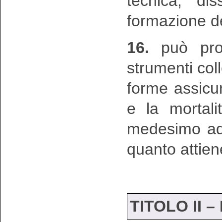
tecnica, di
formazione deg
16.
può prog
strumenti coll
forme assicura
e la mortali
medesimo adde
quanto attien
TITOLO II –