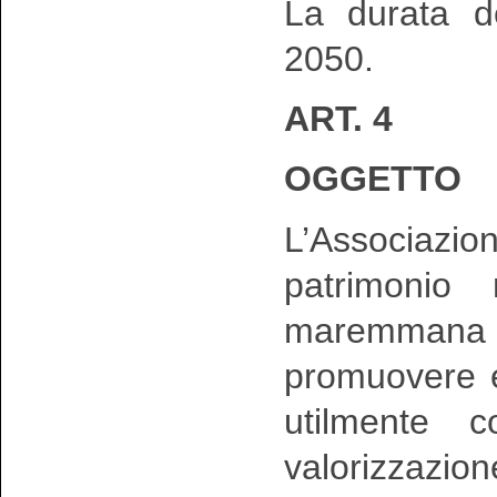
La durata de
2050.
ART. 4
OGGETTO
L’Associazione
patrimonio 
maremmana
promuovere e
utilmente c
valorizzazio