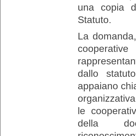
una copia de
Statuto.
La domanda, s
cooperative
rappresentant
dallo statu
appaiano chia
organizzativa
le cooperati
della doc
riconosciment