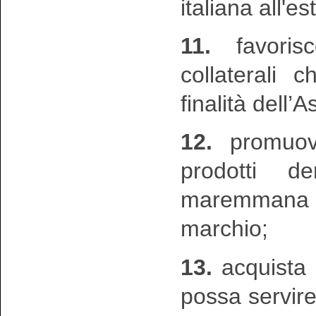
italiana all'es
11.
favorisc
collaterali 
finalità dell’
12.
promuove
prodotti d
maremmana 
marchio;
13.
acquista 
possa servir