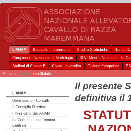
L'ANAM
Il cavallo maremmano
Studi e Statistiche
Banca Da
Campionato Nazionale di Morfologia
XLVI Mostra Nazionale del C
Stalloni di Classe B
Cavalli in vendita
Galleria fotografica
PS
Percorso:
L'ANAM
/ Lo Statuto
Il presente 
L'ANAM
definitiva il
Dove siamo - Contatti
Il Consiglio Direttivo
STATUT
I Presidenti dell'ANAM
La Commissione Tecnica
NAZIO
Centrale