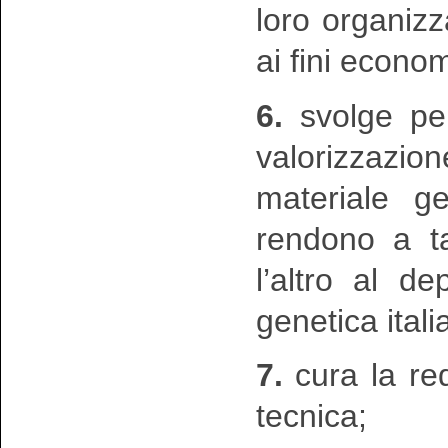
loro organiz
ai fini econom
6.
svolge per
valorizzazi
materiale ge
rendono a ta
l’altro al d
genetica itali
7.
cura la red
tecnica;