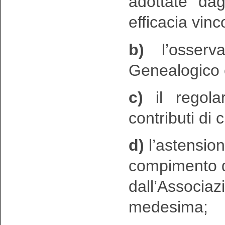
adottate dag
efficacia vinc
b)
l’osserv
Genealogico 
c)
il regola
contributi di cu
d)
l’astension
compimento di 
dall’Associaz
medesima;