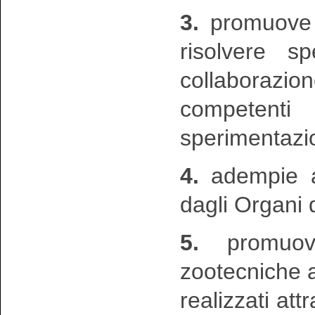
3.
promuove e
risolvere s
collaborazio
competenti 
sperimentazi
4.
adempie ai
dagli Organi 
5.
promuo
zootecniche a
realizzati att