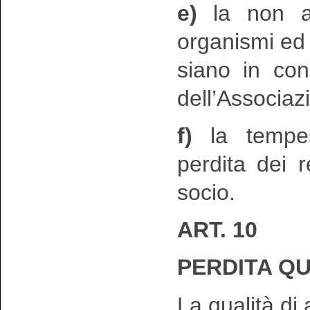
e)
la non ap
organismi ed e
siano in con
dell’Associaz
f)
la tempes
perdita dei r
socio.
ART. 10
PERDITA QU
La qualità di 