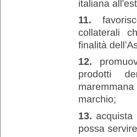
italiana all'es
11.
favorisc
collaterali 
finalità dell’
12.
promuove
prodotti d
maremmana 
marchio;
13.
acquista 
possa servir