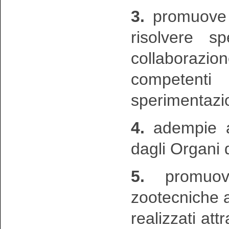
3.
promuove e
risolvere s
collaborazio
competenti 
sperimentazi
4.
adempie ai
dagli Organi 
5.
promuo
zootecniche a
realizzati att