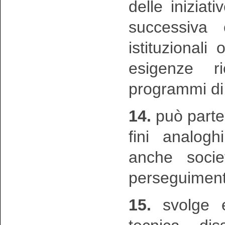
delle iniziat
successiva 
istituzionali
esigenze ri
programmi di 
14.
può partec
fini analog
anche societ
perseguimento
15.
svolge e