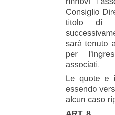
rinnovi l'as
Consiglio Dir
titolo di 
successivame
sarà tenuto 
per l'ingre
associati.
Le quote e i 
essendo vers
alcun caso ripe
ART. 8