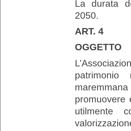
La durata de
2050.
ART. 4
OGGETTO
L’Associazione
patrimonio 
maremmana
promuovere e
utilmente c
valorizzazio