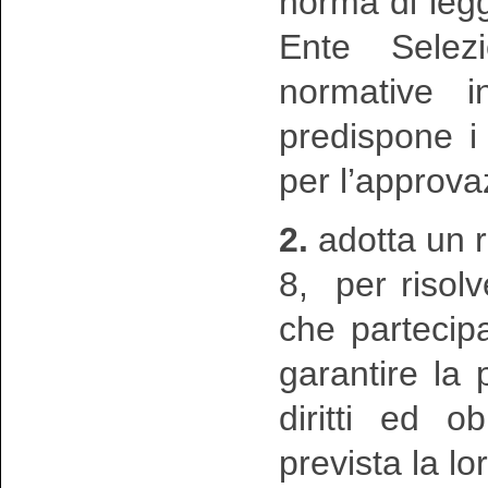
norma di legge
Ente Selezi
normative 
predispone i
per l’approva
2.
adotta un re
8, per risolv
che partecip
garantire la p
diritti ed o
prevista la l