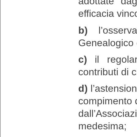
adottate dag
efficacia vinc
b)
l’osserv
Genealogico 
c)
il regola
contributi di cu
d)
l’astension
compimento di 
dall’Associaz
medesima;