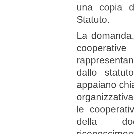
una copia de
Statuto.
La domanda, s
cooperative
rappresentant
dallo statu
appaiano chia
organizzativa
le cooperati
della doc
riconosciment