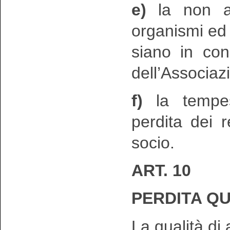
e)
la non ap
organismi ed e
siano in con
dell’Associaz
f)
la tempes
perdita dei r
socio.
ART. 10
PERDITA QU
La qualità di 