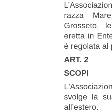
L’Associazio
razza Mar
Grosseto, le
eretta in En
è regolata al
ART. 2
SCOPI
L'Associazio
svolge la sua
all’estero.