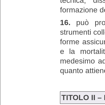
tecnica, di
formazione deg
16.
può prog
strumenti coll
forme assicura
e la mortali
medesimo adde
quanto attien
TITOLO II –