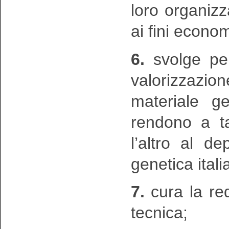
loro organiz
ai fini econom
6.
svolge per
valorizzazi
materiale ge
rendono a ta
l’altro al d
genetica itali
7.
cura la red
tecnica;