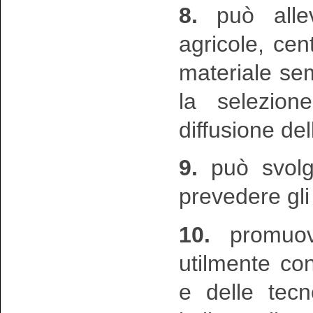
8.
può allev
agricole, cen
materiale sem
la selezion
diffusione del
9.
può svolge
prevedere gli 
10.
promuove
utilmente con
e delle tecn