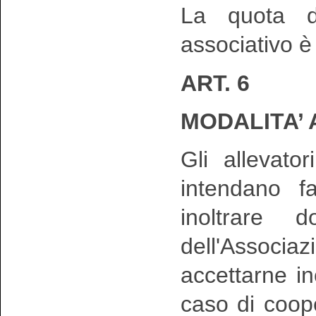
La quota di
associativo è 
ART. 6
MODALITA’
Gli allevator
intendano f
inoltrare 
dell'Assoc
accettarne i
caso di coop