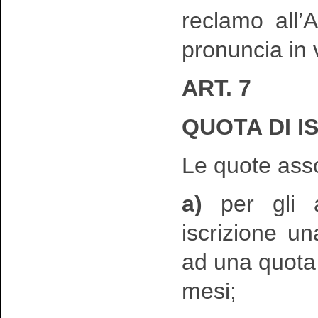
reclamo all’
pronuncia in v
ART. 7
QUOTA DI I
Le quote ass
a)
per gli as
iscrizione u
ad una quota 
mesi;