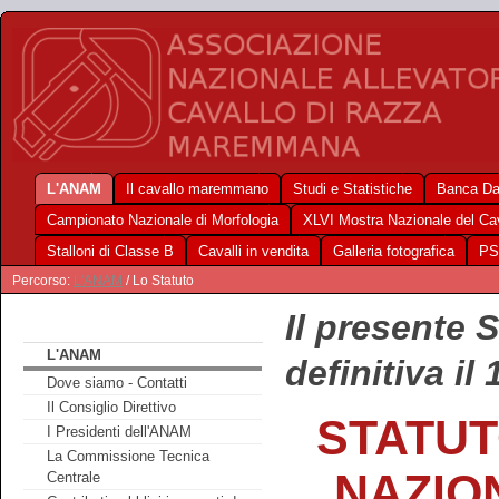
L'ANAM
Il cavallo maremmano
Studi e Statistiche
Banca Da
Campionato Nazionale di Morfologia
XLVI Mostra Nazionale del C
Stalloni di Classe B
Cavalli in vendita
Galleria fotografica
PS
Percorso:
L'ANAM
/ Lo Statuto
Il presente 
L'ANAM
definitiva il
Dove siamo - Contatti
Il Consiglio Direttivo
STATUT
I Presidenti dell'ANAM
La Commissione Tecnica
NAZIO
Centrale