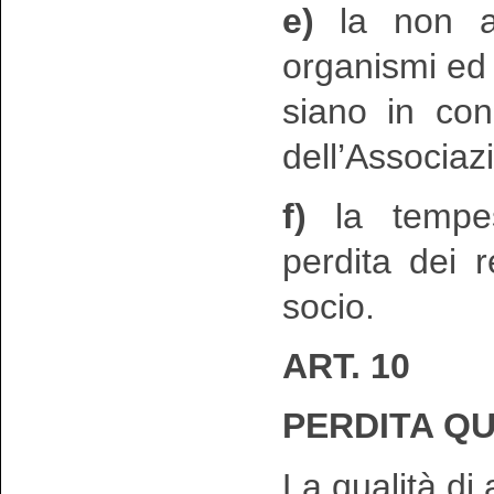
e)
la non ap
organismi ed e
siano in con
dell’Associaz
f)
la tempes
perdita dei r
socio.
ART. 10
PERDITA QU
La qualità di 