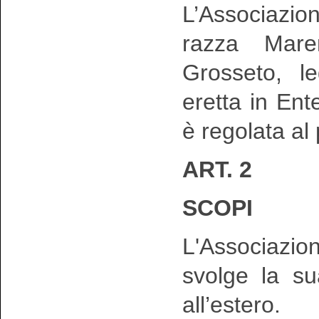
L’Associazio
razza Mar
Grosseto, le
eretta in En
è regolata al
ART. 2
SCOPI
L'Associazio
svolge la sua
all’estero.