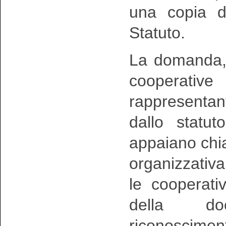
una copia de
Statuto.
La domanda, s
cooperative
rappresentant
dallo statu
appaiano chia
organizzativa
le cooperati
della doc
riconosciment