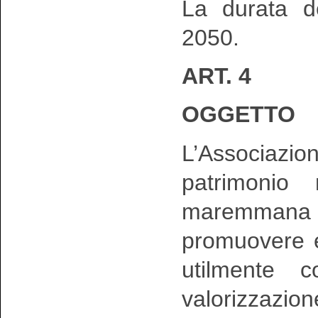
La durata de
2050.
ART. 4
OGGETTO
L’Associazione
patrimonio 
maremmana
promuovere e
utilmente c
valorizzazio