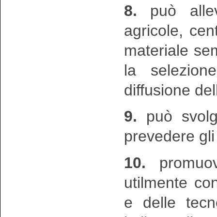
8.
può allev
agricole, cen
materiale sem
la selezion
diffusione del
9.
può svolge
prevedere gli 
10.
promuove
utilmente con
e delle tecn