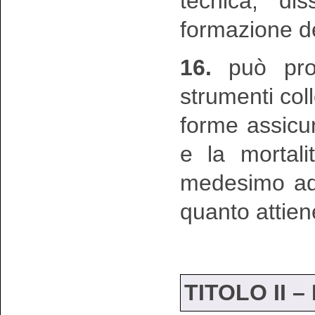
tecnica, di
formazione deg
16.
può prog
strumenti coll
forme assicura
e la mortali
medesimo adde
quanto attien
TITOLO II –