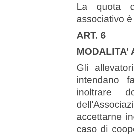
La quota di
associativo è 
ART. 6
MODALITA’
Gli allevator
intendano f
inoltrare 
dell'Assoc
accettarne i
caso di coop