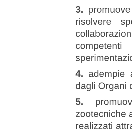
3.
promuove e
risolvere s
collaborazio
competenti 
sperimentazi
4.
adempie ai
dagli Organi 
5.
promuo
zootecniche a
realizzati att