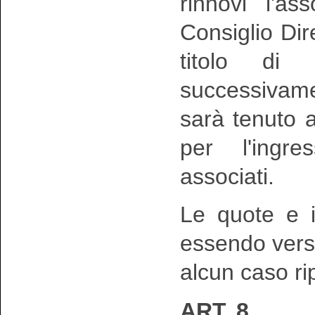
rinnovi l'as
Consiglio Dir
titolo di 
successivame
sarà tenuto 
per l'ingre
associati.
Le quote e i 
essendo vers
alcun caso ripe
ART. 8