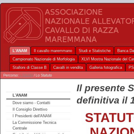
L'ANAM
Il cavallo maremmano
Studi e Statistiche
Banca Da
Campionato Nazionale di Morfologia
XLVI Mostra Nazionale del C
Stalloni di Classe B
Cavalli in vendita
Galleria fotografica
PS
Percorso:
L'ANAM
/ Lo Statuto
Il presente 
L'ANAM
definitiva il
Dove siamo - Contatti
Il Consiglio Direttivo
STATUT
I Presidenti dell'ANAM
La Commissione Tecnica
NAZIO
Centrale