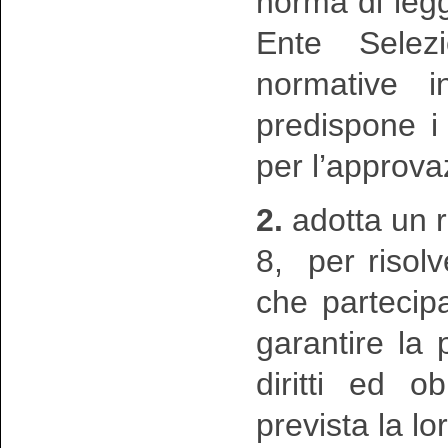
norma di legge
Ente Selezi
normative 
predispone i
per l’approva
2.
adotta un re
8, per risolv
che partecip
garantire la p
diritti ed o
prevista la l