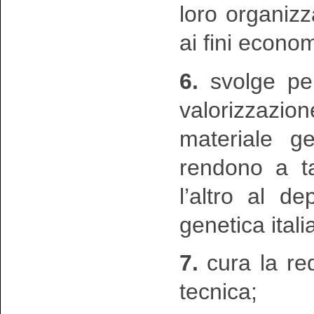
loro organiz
ai fini econom
6.
svolge per
valorizzazi
materiale ge
rendono a ta
l’altro al d
genetica itali
7.
cura la red
tecnica;