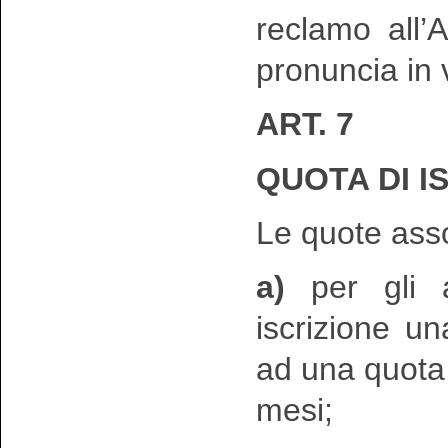
reclamo all’
pronuncia in v
ART. 7
QUOTA DI I
Le quote ass
a)
per gli as
iscrizione u
ad una quota 
mesi;