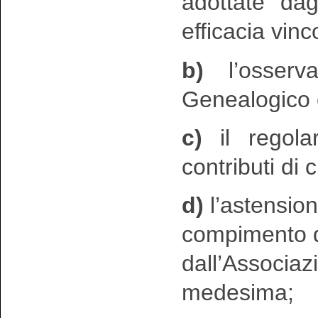
adottate dag
efficacia vinc
b)
l’osserv
Genealogico 
c)
il regola
contributi di cu
d)
l’astension
compimento di 
dall’Associaz
medesima;