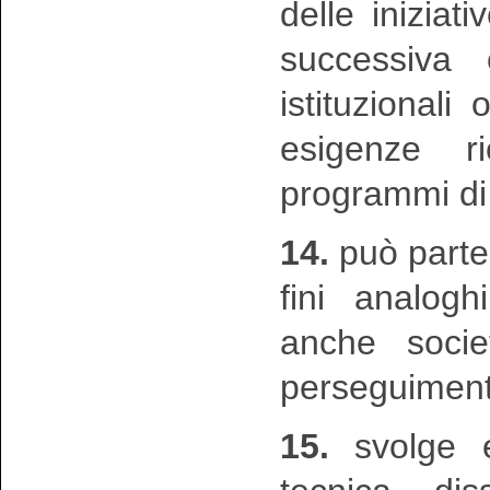
delle iniziat
successiva 
istituzionali
esigenze ri
programmi di 
14.
può partec
fini analog
anche societ
perseguimento
15.
svolge e