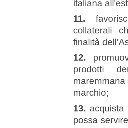
italiana all'es
11.
favorisc
collaterali 
finalità dell’
12.
promuove
prodotti d
maremmana 
marchio;
13.
acquista 
possa servir