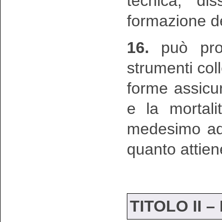
tecnica, di
formazione deg
16.
può prog
strumenti coll
forme assicura
e la mortali
medesimo adde
quanto attien
TITOLO II –