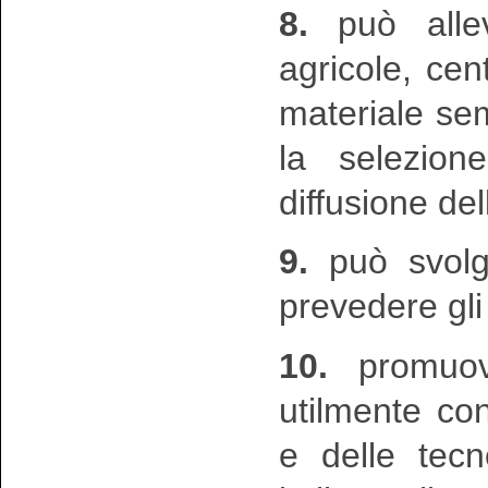
8.
può allev
agricole, cen
materiale sem
la selezion
diffusione del
9.
può svolge
prevedere gli 
10.
promuove
utilmente con
e delle tecn