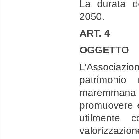
La durata de
2050.
ART. 4
OGGETTO
L’Associazione
patrimonio 
maremmana
promuovere e
utilmente c
valorizzazio