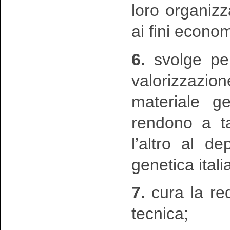
loro organiz
ai fini econom
6.
svolge per
valorizzazi
materiale ge
rendono a ta
l’altro al d
genetica itali
7.
cura la red
tecnica;