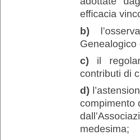
adottate dag
efficacia vinc
b)
l’osserv
Genealogico 
c)
il regola
contributi di cu
d)
l’astension
compimento di 
dall’Associaz
medesima;