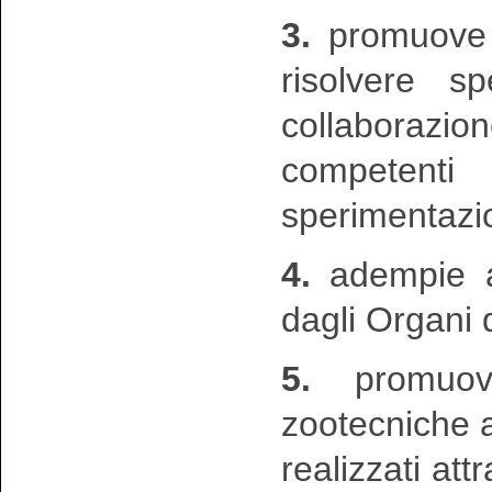
3.
promuove e
risolvere s
collaborazio
competenti 
sperimentazi
4.
adempie ai
dagli Organi 
5.
promuo
zootecniche a
realizzati att