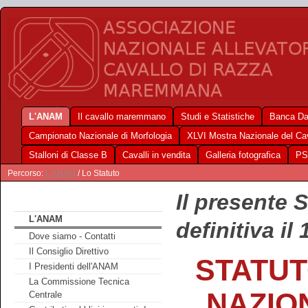
L'ANAM
Il cavallo maremmano
Studi e Statistiche
Banca Da
Campionato Nazionale di Morfologia
XLVI Mostra Nazionale del C
Stalloni di Classe B
Cavalli in vendita
Galleria fotografica
PS
Percorso:
L'ANAM
/ Lo Statuto
Il presente 
L'ANAM
definitiva il
Dove siamo - Contatti
Il Consiglio Direttivo
STATUT
I Presidenti dell'ANAM
La Commissione Tecnica
NAZIO
Centrale