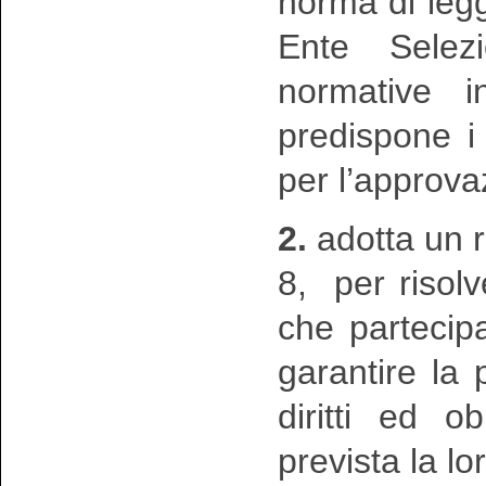
norma di legge
Ente Selezi
normative 
predispone i
per l’approva
2.
adotta un re
8, per risolv
che partecip
garantire la p
diritti ed o
prevista la l