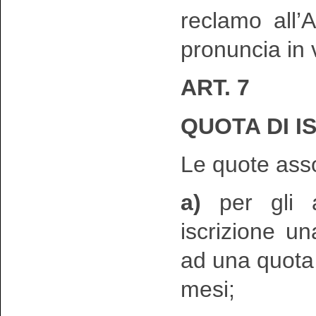
reclamo all’
pronuncia in v
ART. 7
QUOTA DI I
Le quote ass
a)
per gli as
iscrizione u
ad una quota 
mesi;