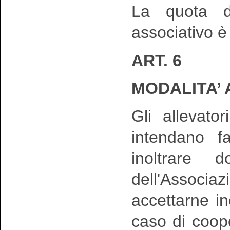
La quota di
associativo è 
ART. 6
MODALITA’
Gli allevator
intendano f
inoltrare 
dell'Assoc
accettarne i
caso di coop