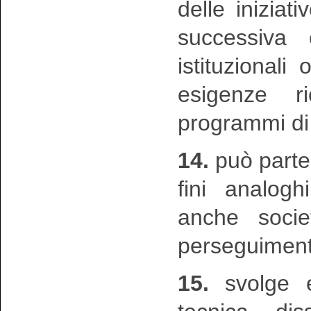
delle iniziat
successiva 
istituzionali
esigenze ri
programmi di 
14.
può partec
fini analog
anche societ
perseguimento
15.
svolge e