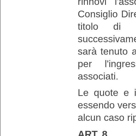
rinnovi l'as
Consiglio Dir
titolo di 
successivame
sarà tenuto 
per l'ingre
associati.
Le quote e i 
essendo vers
alcun caso ripe
ART. 8