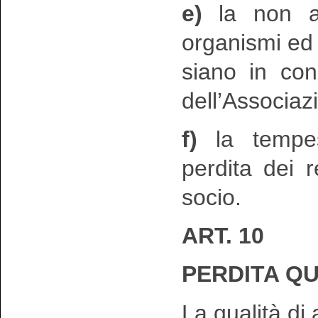
e)
la non ap
organismi ed e
siano in con
dell’Associaz
f)
la tempes
perdita dei r
socio.
ART. 10
PERDITA QU
La qualità di 