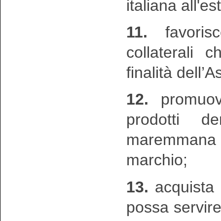
italiana all'es
11.
favorisc
collaterali 
finalità dell’
12.
promuove
prodotti d
maremmana 
marchio;
13.
acquista 
possa servir