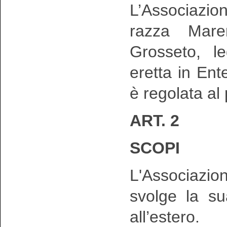
L’Associazio
razza Mar
Grosseto, le
eretta in En
è regolata al
ART. 2
SCOPI
L'Associazio
svolge la sua
all’estero.