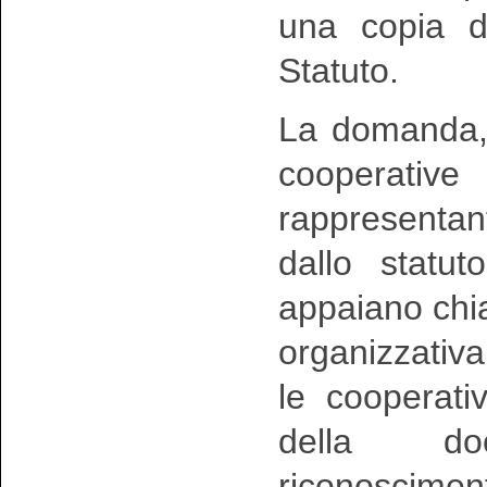
una copia de
Statuto.
La domanda, s
cooperative
rappresentant
dallo statu
appaiano chia
organizzativa
le cooperati
della doc
riconosciment