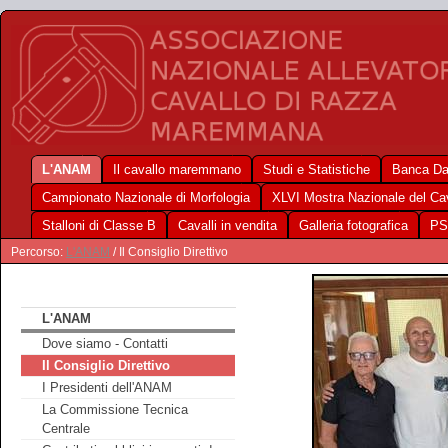
L'ANAM
Il cavallo maremmano
Studi e Statistiche
Banca Da
Campionato Nazionale di Morfologia
XLVI Mostra Nazionale del C
Stalloni di Classe B
Cavalli in vendita
Galleria fotografica
PS
Percorso:
L'ANAM
/ Il Consiglio Direttivo
L'ANAM
Dove siamo - Contatti
Il Consiglio Direttivo
I Presidenti dell'ANAM
La Commissione Tecnica
Centrale