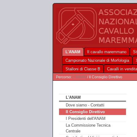
L'ANAM
Il cavallo maremmano
St
Campionato Nazionale di Morfologia
Stalloni di Classe B
Cavalli in vendit
Percorso:
L'ANAM
/ Il Consiglio Direttivo
L'ANAM
Dove siamo - Contatti
Il Consiglio Direttivo
I Presidenti dell'ANAM
La Commissione Tecnica
Centrale