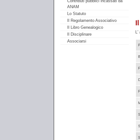
Contributi pubblici incassati da
ANAM
Lo Statuto
Il Regolamento Associativo
I
Il Libro Genealogico
L'
Il Disciplinare
Associarsi
B
S
S