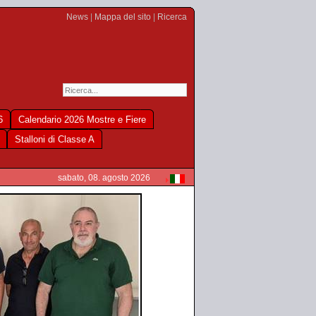
News
|
Mappa del sito
|
Ricerca
6
Calendario 2026 Mostre e Fiere
Stalloni di Classe A
sabato, 08. agosto 2026