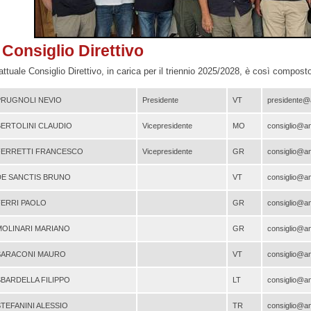
l Consiglio Direttivo
 attuale Consiglio Direttivo, in carica per il triennio 2025/2028, è così composto
PRUGNOLI NEVIO
Presidente
VT
presidente
ERTOLINI CLAUDIO
Vicepresidente
MO
consiglio@
FERRETTI FRANCESCO
Vicepresidente
GR
consiglio@
DE SANCTIS BRUNO
VT
consiglio@
FERRI PAOLO
GR
consiglio@
MOLINARI MARIANO
GR
consiglio@
SARACONI MAURO
VT
consiglio@
BARDELLA FILIPPO
LT
consiglio@
TEFANINI ALESSIO
TR
consiglio@