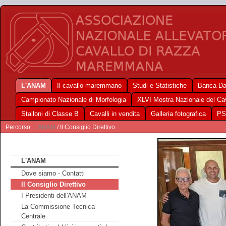
L'ANAM
Il cavallo maremmano
Studi e Statistiche
Banca Da
Campionato Nazionale di Morfologia
XLVI Mostra Nazionale del C
Stalloni di Classe B
Cavalli in vendita
Galleria fotografica
PS
Percorso:
L'ANAM
/ Il Consiglio Direttivo
L'ANAM
Dove siamo - Contatti
Il Consiglio Direttivo
I Presidenti dell'ANAM
La Commissione Tecnica
Centrale