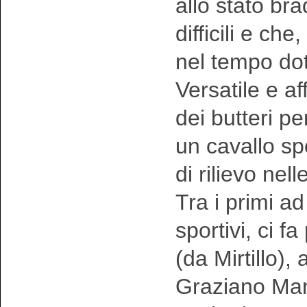
allo stato br
difficili e c
nel tempo doti
Versatile e a
dei butteri p
un cavallo sp
di rilievo nel
Tra i primi ad
sportivi, ci f
(da Mirtillo),
Graziano Manc