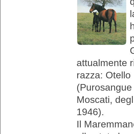
l
h
p
G
attualmente r
razza: Otell
(Purosangue 
Moscati, degl
1946).
Il Maremmano