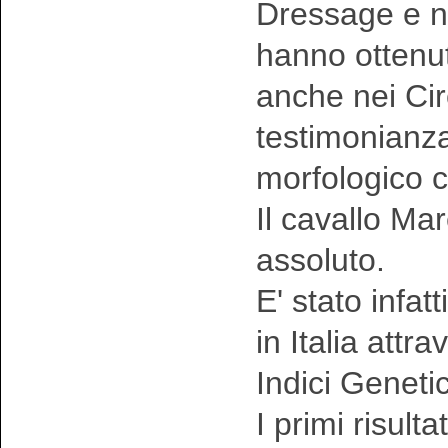
Dressage e n
hanno ottenut
anche nei Circ
testimonianza 
morfologico c
Il cavallo M
assoluto.
E' stato infat
in Italia attr
Indici Genetic
I primi risult