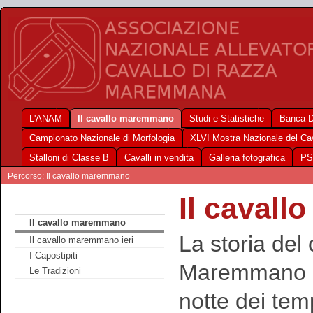
L'ANAM
Il cavallo maremmano
Studi e Statistiche
Banca D
Campionato Nazionale di Morfologia
XLVI Mostra Nazionale del C
Stalloni di Classe B
Cavalli in vendita
Galleria fotografica
PS
Percorso: Il cavallo maremmano
Il caval
Il cavallo maremmano
La storia del 
Il cavallo maremmano ieri
I Capostipiti
Maremmano si
Le Tradizioni
notte dei tem