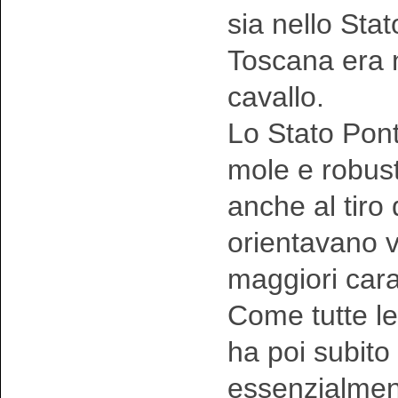
sia nello Sta
Toscana era n
cavallo.
Lo Stato Ponti
mole e robust
anche al tiro 
orientavano v
maggiori carat
Come tutte l
ha poi subito
essenzialment