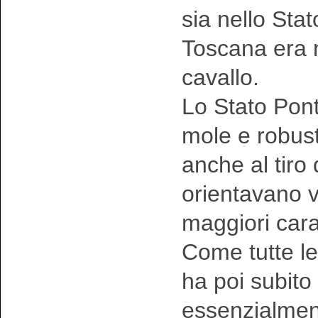
sia nello Sta
Toscana era n
cavallo.
Lo Stato Ponti
mole e robust
anche al tiro 
orientavano v
maggiori carat
Come tutte l
ha poi subito
essenzialment