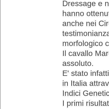
Dressage e n
hanno ottenut
anche nei Circ
testimonianza 
morfologico c
Il cavallo M
assoluto.
E' stato infat
in Italia attr
Indici Genetic
I primi risult