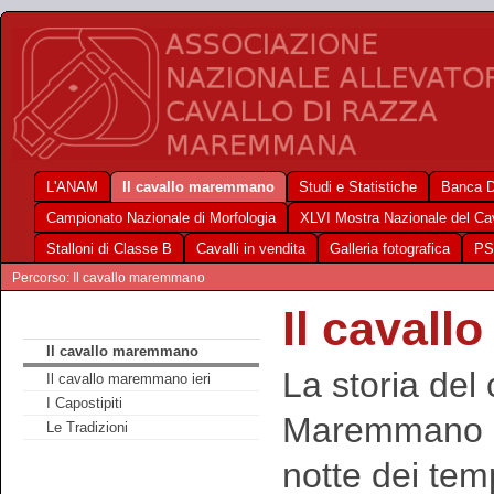
L'ANAM
Il cavallo maremmano
Studi e Statistiche
Banca D
Campionato Nazionale di Morfologia
XLVI Mostra Nazionale del C
Stalloni di Classe B
Cavalli in vendita
Galleria fotografica
PS
Percorso: Il cavallo maremmano
Il caval
Il cavallo maremmano
La storia del 
Il cavallo maremmano ieri
I Capostipiti
Maremmano si
Le Tradizioni
notte dei tem