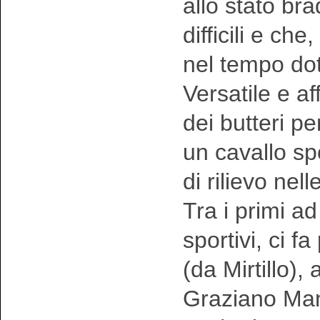
allo stato br
difficili e c
nel tempo doti
Versatile e a
dei butteri p
un cavallo sp
di rilievo nel
Tra i primi ad
sportivi, ci f
(da Mirtillo),
Graziano Manc