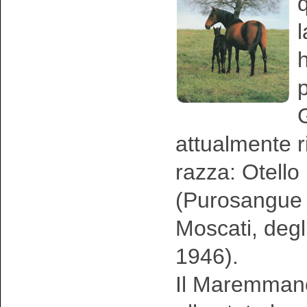
l
h
p
G
attualmente r
razza: Otell
(Purosangue 
Moscati, degl
1946).
Il Maremmano