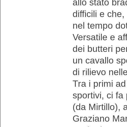
allo stato br
difficili e c
nel tempo doti
Versatile e a
dei butteri p
un cavallo sp
di rilievo nel
Tra i primi ad
sportivi, ci f
(da Mirtillo),
Graziano Manc