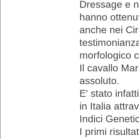
Dressage e n
hanno ottenut
anche nei Circ
testimonianza 
morfologico c
Il cavallo M
assoluto.
E' stato infat
in Italia attr
Indici Genetic
I primi risult