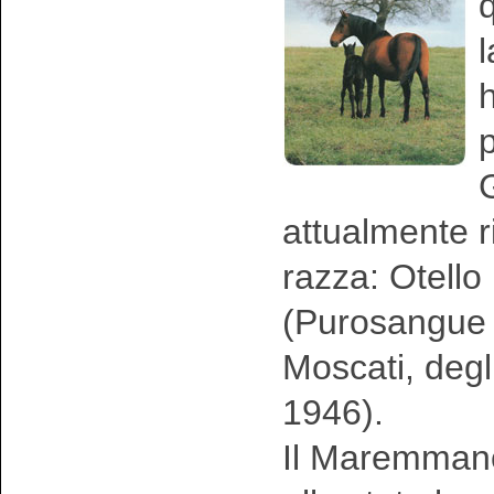
l
h
p
G
attualmente r
razza: Otell
(Purosangue 
Moscati, degl
1946).
Il Maremmano