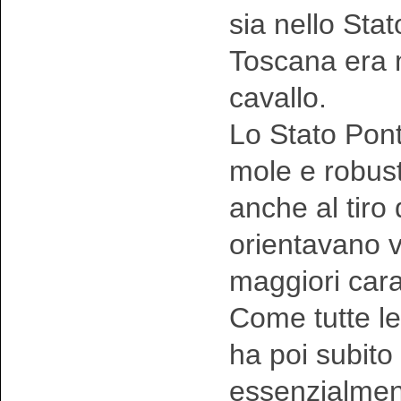
sia nello Sta
Toscana era n
cavallo.
Lo Stato Ponti
mole e robust
anche al tiro 
orientavano v
maggiori carat
Come tutte l
ha poi subito
essenzialment