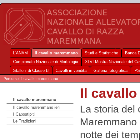
L'ANAM
Il cavallo maremmano
Studi e Statistiche
Banca D
Campionato Nazionale di Morfologia
XLVI Mostra Nazionale del C
Stalloni di Classe B
Cavalli in vendita
Galleria fotografica
PS
Percorso: Il cavallo maremmano
Il caval
Il cavallo maremmano
La storia del 
Il cavallo maremmano ieri
I Capostipiti
Maremmano si
Le Tradizioni
notte dei tem