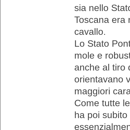
sia nello Sta
Toscana era n
cavallo.
Lo Stato Ponti
mole e robust
anche al tiro 
orientavano v
maggiori carat
Come tutte l
ha poi subito
essenzialment