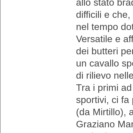
allo stato br
difficili e c
nel tempo doti
Versatile e a
dei butteri p
un cavallo sp
di rilievo nel
Tra i primi ad
sportivi, ci f
(da Mirtillo),
Graziano Manc