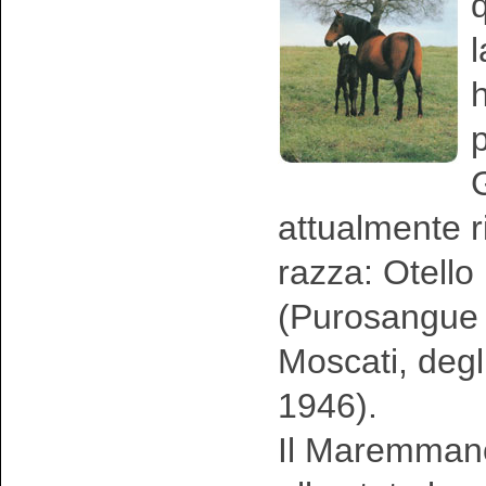
l
h
p
G
attualmente r
razza: Otell
(Purosangue 
Moscati, degl
1946).
Il Maremmano