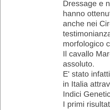
Dressage e n
hanno ottenut
anche nei Circ
testimonianza 
morfologico c
Il cavallo M
assoluto.
E' stato infat
in Italia attr
Indici Genetic
I primi risult