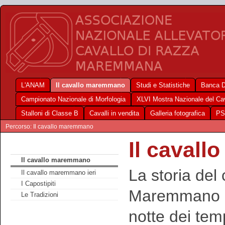
L'ANAM
Il cavallo maremmano
Studi e Statistiche
Banca D
Campionato Nazionale di Morfologia
XLVI Mostra Nazionale del C
Stalloni di Classe B
Cavalli in vendita
Galleria fotografica
PS
Percorso: Il cavallo maremmano
Il caval
Il cavallo maremmano
La storia del 
Il cavallo maremmano ieri
I Capostipiti
Maremmano si
Le Tradizioni
notte dei tem