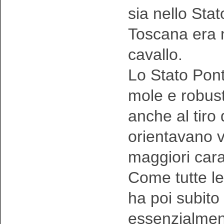
sia nello Sta
Toscana era n
cavallo.
Lo Stato Ponti
mole e robust
anche al tiro 
orientavano v
maggiori carat
Come tutte l
ha poi subito
essenzialment