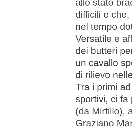
allo stato br
difficili e c
nel tempo doti
Versatile e a
dei butteri p
un cavallo sp
di rilievo nel
Tra i primi ad
sportivi, ci f
(da Mirtillo),
Graziano Manc