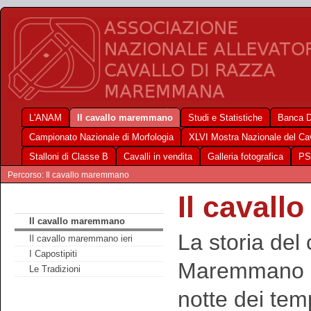
L'ANAM
Il cavallo maremmano
Studi e Statistiche
Banca D
Campionato Nazionale di Morfologia
XLVI Mostra Nazionale del C
Stalloni di Classe B
Cavalli in vendita
Galleria fotografica
PS
Percorso: Il cavallo maremmano
Il caval
Il cavallo maremmano
La storia del 
Il cavallo maremmano ieri
I Capostipiti
Maremmano si
Le Tradizioni
notte dei tem