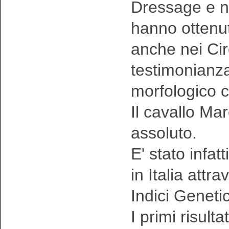
Dressage e n
hanno ottenut
anche nei Circ
testimonianza 
morfologico c
Il cavallo M
assoluto.
E' stato infat
in Italia attr
Indici Genetic
I primi risult