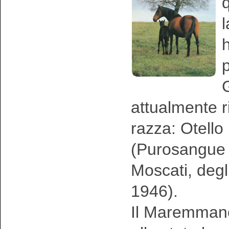
l
h
p
G
attualmente r
razza: Otell
(Purosangue 
Moscati, degl
1946).
Il Maremmano