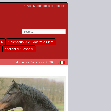
News
|
Mappa del sito
|
Ricerca
026
Calendario 2026 Mostre e Fiere
Stalloni di Classe A
domenica, 09. agosto 2026