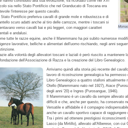
e hanno contribuito alla sua evoluzione, va ricordato come nel XVI
colo sia nello Stato Pontificio che nel Granducato di Toscana era
tevole l'interesse per questo cavallo.
 Stato Pontificio preferiva cavalli di grande mole e robustezza e di
ntello scuro adatti anche al tiro delle carrozze, mentre i toscani si
Monaco
ientavano verso cavalli bai e più leggeri, con maggiori caratteri
ientali e andalusi.
me tutte le razze equine, anche il Maremmano ha poi subito numerose modific
igenze lavorative, belliche e alimentari dell'uomo rischiando, negli anni segue
estinzione.
azie alla volontà degli allevatori toscani e laziali è però riuscito a mantenere l
 fondazione dell'Associazione di Razza e la creazione del Libro Genealogico.
Arriviamo quindi alla storia più recente del ca
lavoro di ricostruzione genealogica ha permesso di
Libro Genealogico a quattro stalloni attualmente r
Otello (Maremmano nato nel 1927), Aiace (Purosa
degli anni '20) e Ingres (Purosangue, 1946).
Il Maremmano è un cavallo da sempre allevato all
difficili e che, anche per questo, ha conservato nel
Versatile e affidabile è il compagno indispensabile
anche un cavallo sportivo capace di raggiungere ris
Tra i primi ad ottenere prestigiosi riconoscimenti s
Lasco (da Mirtillo), allevato all'Alberese, con cui