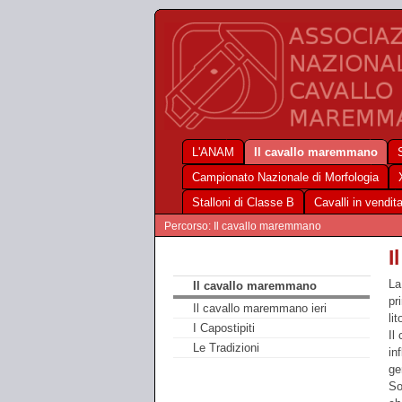
L'ANAM
Il cavallo maremmano
Campionato Nazionale di Morfologia
Stalloni di Classe B
Cavalli in vendit
Percorso: Il cavallo maremmano
I
La
Il cavallo maremmano
pr
Il cavallo maremmano ieri
lit
I Capostipiti
Il
Le Tradizioni
in
ge
So