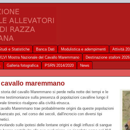
Studi e Statistiche
Banca Dati
Modulistica e adempimenti
Attività 2
XLVI Mostra Nazionale del Cavallo Maremmano
Destinazione stalloni 2026
a
Galleria fotografica
PSRN 2014/2020
News
l cavallo maremmano
 storia del cavallo Maremmano si perde nella notte dei tempi e le
ime testimonianze sulla presenza di popolazioni cavalline lungo il
orale tirrenico risalgono alla civiltà etrusca.
 cavallo Maremmano trae probabilmente origini da queste popolazioni
fluenzato poi, nel corso dei secoli, dall'incrocio con diversi tipi
netici.
rvolando sulle ipotesi delle lontane origini e degli influssi di sangue