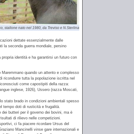
, stallone nato nel 1980, da Treviso e N.Sterlina
azioni dettate essenzialmente dalle
nti la seconda guerra mondiale, persino
a propria identità e ha garantirsi un futuro con
vallo Maremmano quando un attento e complesso
 ricondurre tutta la popolazione iscritta nel
iconosciuti come capostipiti della razza:
ngue inglese, 1926), Ussero (razza Moscati,
o stato brado in condizioni ambientali spesso
 tempo doti di rusticità e frugalità.
 dei butteri per il governo dei bovini, ma è
ultati di rilievo nelle competizioni.
portivi, ci fa piacere ricordare Ursus del
 Graziano Mancinelli vinse gare internazionali e