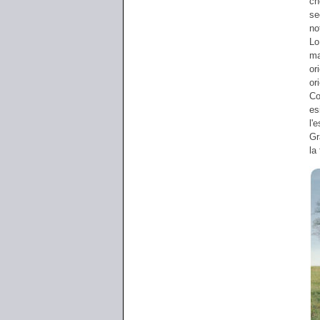
ch
se
no
Lo
ma
or
or
Co
es
l'
Gr
la