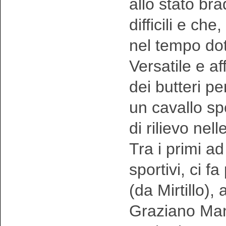
allo stato br
difficili e c
nel tempo doti
Versatile e a
dei butteri p
un cavallo sp
di rilievo nel
Tra i primi ad
sportivi, ci f
(da Mirtillo),
Graziano Manc