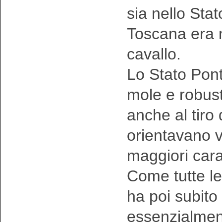
sia nello Sta
Toscana era n
cavallo.
Lo Stato Ponti
mole e robust
anche al tiro 
orientavano v
maggiori carat
Come tutte l
ha poi subito
essenzialment