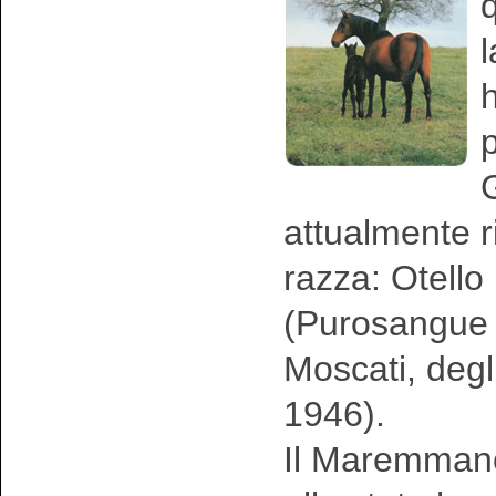
l
h
p
G
attualmente r
razza: Otell
(Purosangue 
Moscati, degl
1946).
Il Maremmano