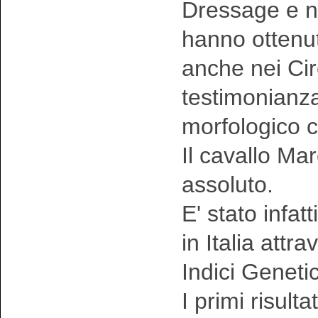
Dressage e n
hanno ottenut
anche nei Circ
testimonianza 
morfologico c
Il cavallo M
assoluto.
E' stato infat
in Italia attr
Indici Genetic
I primi risult