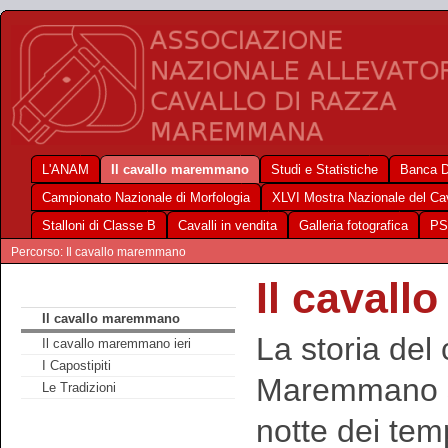
L'ANAM
Il cavallo maremmano
Studi e Statistiche
Banca D
Campionato Nazionale di Morfologia
XLVI Mostra Nazionale del C
Stalloni di Classe B
Cavalli in vendita
Galleria fotografica
PS
Percorso: Il cavallo maremmano
Il caval
Il cavallo maremmano
La storia del 
Il cavallo maremmano ieri
I Capostipiti
Maremmano si
Le Tradizioni
notte dei tem