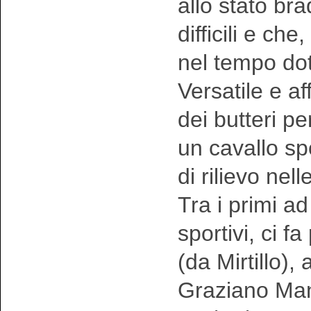
allo stato br
difficili e c
nel tempo doti
Versatile e a
dei butteri p
un cavallo sp
di rilievo nel
Tra i primi ad
sportivi, ci f
(da Mirtillo),
Graziano Manc