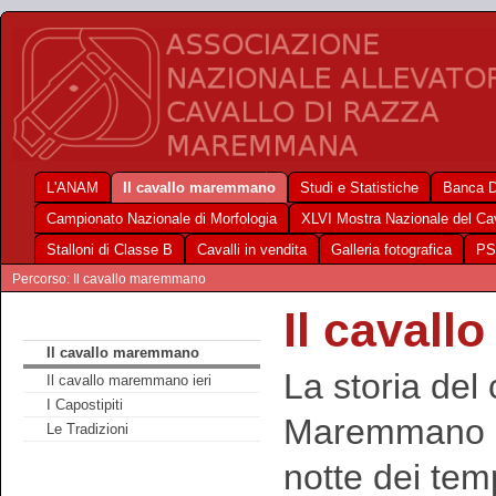
L'ANAM
Il cavallo maremmano
Studi e Statistiche
Banca D
Campionato Nazionale di Morfologia
XLVI Mostra Nazionale del C
Stalloni di Classe B
Cavalli in vendita
Galleria fotografica
PS
Percorso: Il cavallo maremmano
Il caval
Il cavallo maremmano
La storia del 
Il cavallo maremmano ieri
I Capostipiti
Maremmano si
Le Tradizioni
notte dei tem