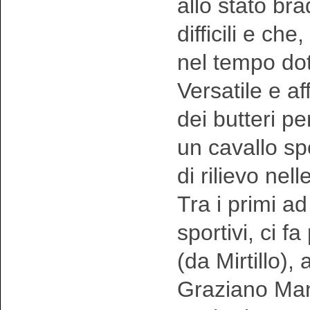
allo stato br
difficili e c
nel tempo doti
Versatile e a
dei butteri p
un cavallo sp
di rilievo nel
Tra i primi ad
sportivi, ci f
(da Mirtillo),
Graziano Manc