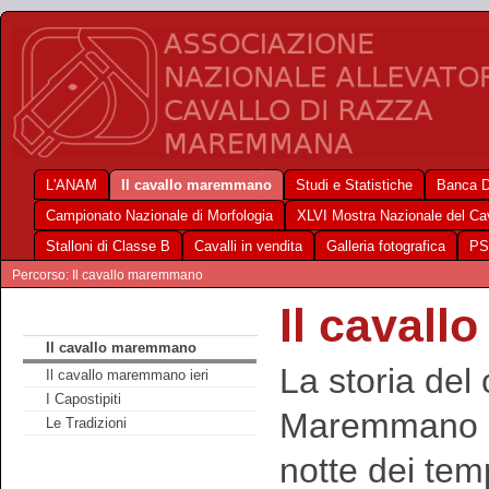
L'ANAM
Il cavallo maremmano
Studi e Statistiche
Banca D
Campionato Nazionale di Morfologia
XLVI Mostra Nazionale del C
Stalloni di Classe B
Cavalli in vendita
Galleria fotografica
PS
Percorso: Il cavallo maremmano
Il caval
Il cavallo maremmano
La storia del 
Il cavallo maremmano ieri
I Capostipiti
Maremmano si
Le Tradizioni
notte dei tem