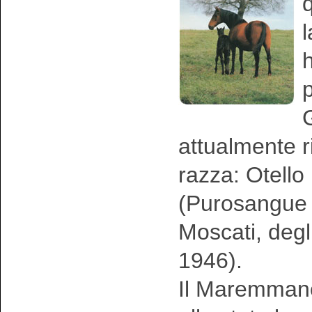
l
h
p
G
attualmente r
razza: Otell
(Purosangue 
Moscati, degl
1946).
Il Maremmano