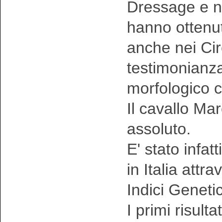
Dressage e n
hanno ottenut
anche nei Circ
testimonianza 
morfologico c
Il cavallo M
assoluto.
E' stato infat
in Italia attr
Indici Genetic
I primi risult