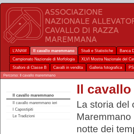
L'ANAM
Il cavallo maremmano
Studi e Statistiche
Banca D
Campionato Nazionale di Morfologia
XLVI Mostra Nazionale del C
Stalloni di Classe B
Cavalli in vendita
Galleria fotografica
PS
Percorso: Il cavallo maremmano
Il caval
Il cavallo maremmano
La storia del 
Il cavallo maremmano ieri
I Capostipiti
Maremmano si
Le Tradizioni
notte dei tem