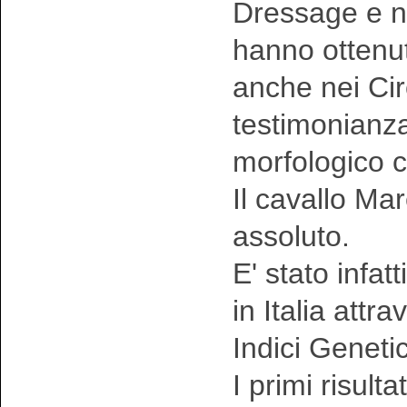
Dressage e n
hanno ottenut
anche nei Circ
testimonianza 
morfologico c
Il cavallo M
assoluto.
E' stato infat
in Italia attr
Indici Genetic
I primi risult