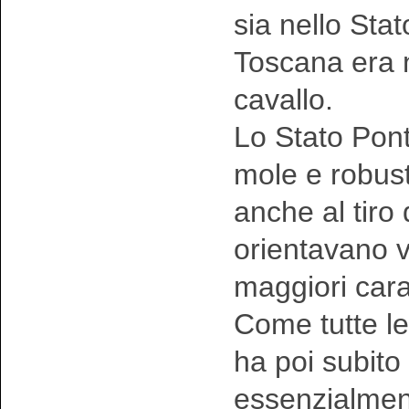
sia nello Sta
Toscana era n
cavallo.
Lo Stato Ponti
mole e robust
anche al tiro 
orientavano v
maggiori carat
Come tutte l
ha poi subito
essenzialment