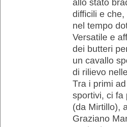
allo stato br
difficili e c
nel tempo doti
Versatile e a
dei butteri p
un cavallo sp
di rilievo nel
Tra i primi ad
sportivi, ci f
(da Mirtillo),
Graziano Manc