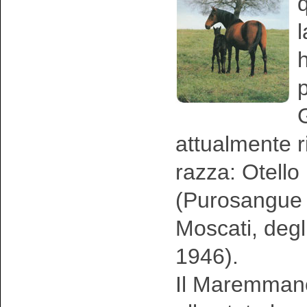
l
h
p
G
attualmente r
razza: Otell
(Purosangue 
Moscati, degl
1946).
Il Maremmano