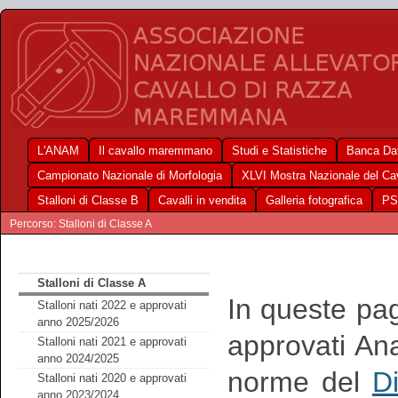
L'ANAM
Il cavallo maremmano
Studi e Statistiche
Banca Dat
Campionato Nazionale di Morfologia
XLVI Mostra Nazionale del C
Stalloni di Classe B
Cavalli in vendita
Galleria fotografica
PS
Percorso: Stalloni di Classe A
Stalloni di Classe A
In queste pag
Stalloni nati 2022 e approvati
anno 2025/2026
approvati An
Stalloni nati 2021 e approvati
anno 2024/2025
norme del
Di
Stalloni nati 2020 e approvati
anno 2023/2024