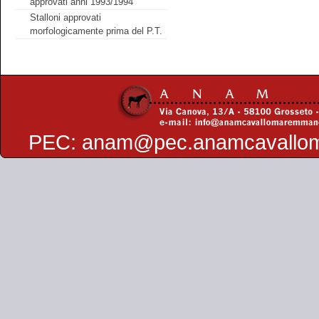
approvati anni 1993/1994
Stalloni approvati
morfologicamente prima del P.T.
PEC:
anam@pec.anamcavallo