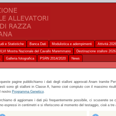
udi e Statistiche
Banca Dati
Modulistica e adempimenti
Attività 202
XLVI Mostra Nazionale del Cavallo Maremmano
Destinazione stalloni 2026
a
Galleria fotografica
PSRN 2014/2020
News
 queste pagine pubblichiamo i dati degli stalloni approvati Anam tramite P
esti sono gli stalloni in Classe A, hanno cioè compiuto con il massimo risult
l nostro
Programma Genetico
.
rchiamo di aggiornare i dati più frequentemente possibile, ci scuserete se c
no espressi in centimetri e si riferiscono al momento del testaggio, cioè a tre 