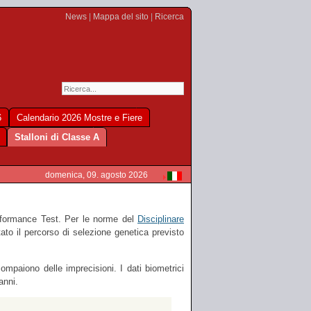
News
|
Mappa del sito
|
Ricerca
6
Calendario 2026 Mostre e Fiere
Stalloni di Classe A
domenica, 09. agosto 2026
erformance Test. Per le norme del
Disciplinare
ato il percorso di selezione genetica previsto
ompaiono delle imprecisioni. I dati biometrici
anni.