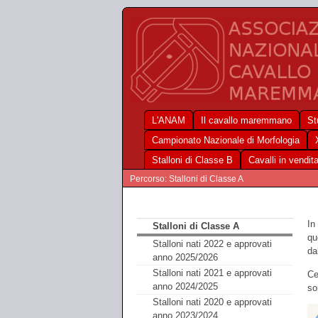
L'ANAM
Il cavallo maremmano
St
Campionato Nazionale di Morfologia
Stalloni di Classe B
Cavalli in vendit
Percorso: Stalloni di Classe A
In
Stalloni di Classe A
qu
Stalloni nati 2022 e approvati
da
anno 2025/2026
Stalloni nati 2021 e approvati
Ce
anno 2024/2025
so
Stalloni nati 2020 e approvati
anno 2023/2024