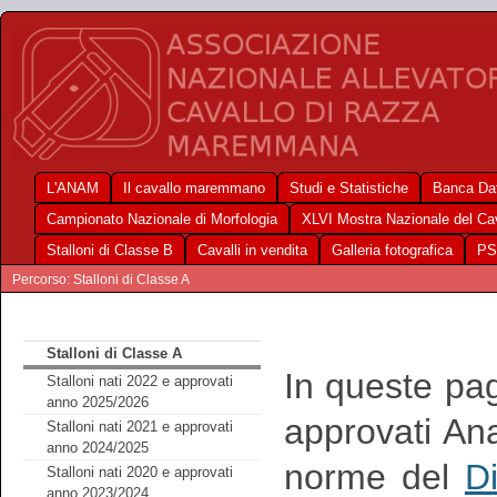
L'ANAM
Il cavallo maremmano
Studi e Statistiche
Banca Dat
Campionato Nazionale di Morfologia
XLVI Mostra Nazionale del C
Stalloni di Classe B
Cavalli in vendita
Galleria fotografica
PS
Percorso: Stalloni di Classe A
Stalloni di Classe A
In queste pag
Stalloni nati 2022 e approvati
anno 2025/2026
approvati An
Stalloni nati 2021 e approvati
anno 2024/2025
norme del
Di
Stalloni nati 2020 e approvati
anno 2023/2024