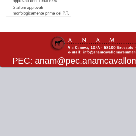
approvati anni 1993/1994
Stalloni approvati
morfologicamente prima del P.T.
PEC:
anam@pec.anamcavallo