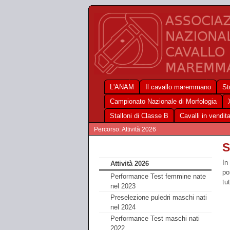
L'ANAM
Il cavallo maremmano
St
Campionato Nazionale di Morfologia
Stalloni di Classe B
Cavalli in vendit
Percorso: Attività 2026
S
In
Attività 2026
po
Performance Test femmine nate
tu
nel 2023
Preselezione puledri maschi nati
nel 2024
Performance Test maschi nati
2022