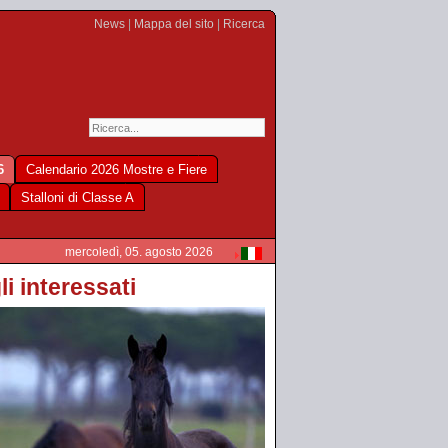
News
|
Mappa del sito
|
Ricerca
6
Calendario 2026 Mostre e Fiere
Stalloni di Classe A
mercoledì, 05. agosto 2026
li interessati