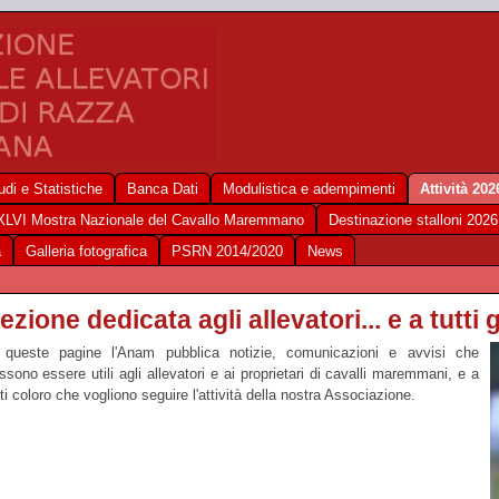
udi e Statistiche
Banca Dati
Modulistica e adempimenti
Attività 202
XLVI Mostra Nazionale del Cavallo Maremmano
Destinazione stalloni 2026
a
Galleria fotografica
PSRN 2014/2020
News
ezione dedicata agli allevatori... e a tutti g
 queste pagine l'Anam pubblica notizie, comunicazioni e avvisi che
ssono essere utili agli allevatori e ai proprietari di cavalli maremmani, e a
tti coloro che vogliono seguire l'attività della nostra Associazione.