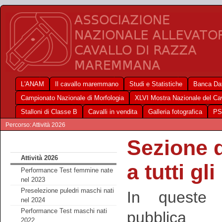
L'ANAM
Il cavallo maremmano
Studi e Statistiche
Banca Dat
Campionato Nazionale di Morfologia
XLVI Mostra Nazionale del C
Stalloni di Classe B
Cavalli in vendita
Galleria fotografica
PS
Percorso: Attività 2026
Sezione de
Attività 2026
a tutti gl
Performance Test femmine nate
nel 2023
Preselezione puledri maschi nati
In queste 
nel 2024
Performance Test maschi nati
pubblic
2022