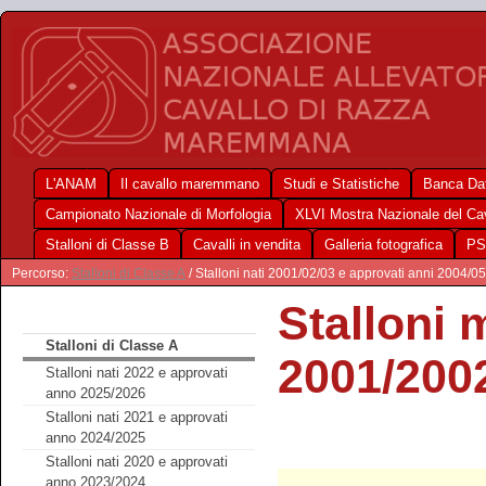
L'ANAM
Il cavallo maremmano
Studi e Statistiche
Banca Dat
Campionato Nazionale di Morfologia
XLVI Mostra Nazionale del C
Stalloni di Classe B
Cavalli in vendita
Galleria fotografica
PS
Percorso:
Stalloni di Classe A
/ Stalloni nati 2001/02/03 e approvati anni 2004/0
Stalloni 
Stalloni di Classe A
2001/200
Stalloni nati 2022 e approvati
anno 2025/2026
Stalloni nati 2021 e approvati
anno 2024/2025
Stalloni nati 2020 e approvati
anno 2023/2024