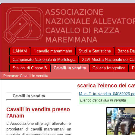
L'ANAM
Il cavallo maremmano
Studi e Statistiche
Banca Dat
Campionato Nazionale di Morfologia
XLVI Mostra Nazionale del C
Stalloni di Classe B
Cavalli in vendita
Galleria fotografica
P
Percorso: Cavalli in vendita
scarica l'elenco dei ca
M_e_F_in_vendita_04082026.pd
Cavalli in vendita
Elenco dei cavalli in vendita
Cavalli in vendita presso
l'Anam
L' Associazione offre agli allevatori e
proprietari di cavalli maremmani un
servizio di commercializzazione con