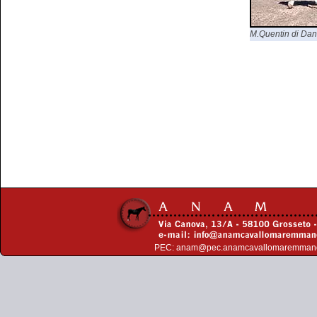
M.Quentin di Dani
PEC:
anam@pec.anamcavallomaremman