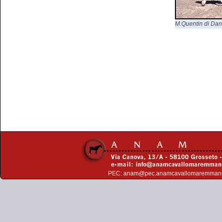
M.Quentin di Dani
PEC:
anam@pec.anamcavallomaremman