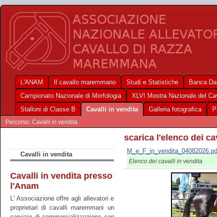
L'ANAM
Il cavallo maremmano
Studi e Statistiche
Banca Dat
Campionato Nazionale di Morfologia
XLVI Mostra Nazionale del C
Stalloni di Classe B
Cavalli in vendita
Galleria fotografica
P
Percorso: Cavalli in vendita
scarica l'elenco dei ca
M_e_F_in_vendita_04082026.pd
Cavalli in vendita
Elenco dei cavalli in vendita
Cavalli in vendita presso
l'Anam
L' Associazione offre agli allevatori e
proprietari di cavalli maremmani un
servizio di commercializzazione con