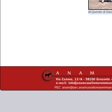
M.Quentin di Dani
PEC:
anam@pec.anamcavallomaremman