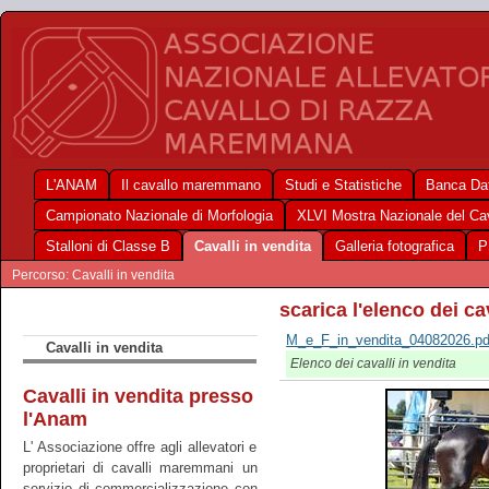
L'ANAM
Il cavallo maremmano
Studi e Statistiche
Banca Dat
Campionato Nazionale di Morfologia
XLVI Mostra Nazionale del C
Stalloni di Classe B
Cavalli in vendita
Galleria fotografica
P
Percorso: Cavalli in vendita
scarica l'elenco dei ca
M_e_F_in_vendita_04082026.pd
Cavalli in vendita
Elenco dei cavalli in vendita
Cavalli in vendita presso
l'Anam
L' Associazione offre agli allevatori e
proprietari di cavalli maremmani un
servizio di commercializzazione con