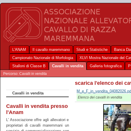
L'ANAM
Il cavallo maremmano
Studi e Statistiche
Banca Dat
Campionato Nazionale di Morfologia
XLVI Mostra Nazionale del C
Stalloni di Classe B
Cavalli in vendita
Galleria fotografica
P
Percorso: Cavalli in vendita
scarica l'elenco dei ca
M_e_F_in_vendita_04082026.pd
Cavalli in vendita
Elenco dei cavalli in vendita
Cavalli in vendita presso
l'Anam
L' Associazione offre agli allevatori e
proprietari di cavalli maremmani un
servizio di commercializzazione con