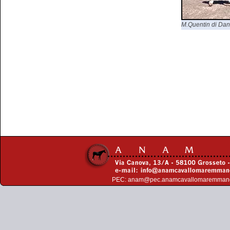
M.Quentin di Dani
PEC:
anam@pec.anamcavallomaremman