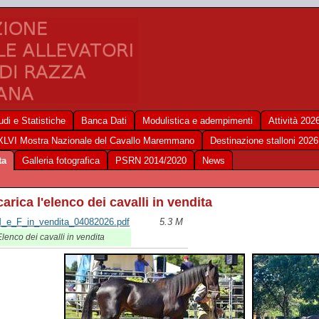
udi e Statistiche
Banca Dati
Modulistica e adempimenti
Attività 202
XLVI Mostra Nazionale del Cavallo Maremmano
Destinazione stalloni 2026
ta
Galleria fotografica
PSRN 2014/2020
News
carica l'elenco dei cavalli in vendita
_e_F_in_vendita_04082026.pdf
5.3 M
lenco dei cavalli in vendita