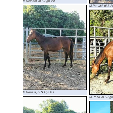
M.Reinald, di S.Agri.V.It.
M.Ronald, di S.Agr
M.Renata, di S.Agri.V.It.
M.Rosa, di S.Agri.