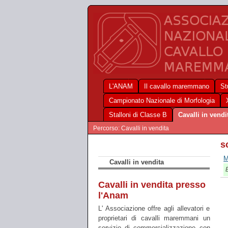
L'ANAM
Il cavallo maremmano
St
Campionato Nazionale di Morfologia
Stalloni di Classe B
Cavalli in vendi
Percorso: Cavalli in vendita
s
M
Cavalli in vendita
E
Cavalli in vendita presso
l'Anam
L' Associazione offre agli allevatori e
proprietari di cavalli maremmani un
servizio di commercializzazione con