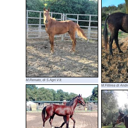
M.Renato, di S.Agri.V.It.
M.Fillirea di An