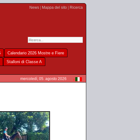
News
|
Mappa del sito
|
Ricerca
6
Calendario 2026 Mostre e Fiere
Stalloni di Classe A
mercoledì, 05. agosto 2026